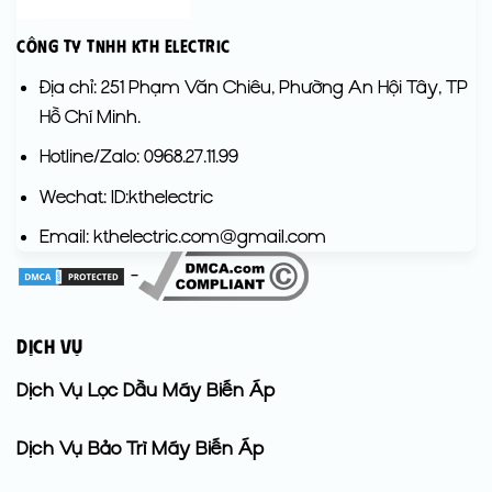
Công Ty TNHH KTH Electric
Địa chỉ: 251 Phạm Văn Chiêu, Phường An Hội Tây, TP
Hồ Chí Minh.
Hotline/Zalo: 0968.27.11.99
Wechat: ID:kthelectric
Email: kthelectric.com@gmail.com
-
DỊCH VỤ
Dịch Vụ Lọc Dầu Máy Biến Áp
Dịch Vụ Bảo Trì Máy Biến Áp