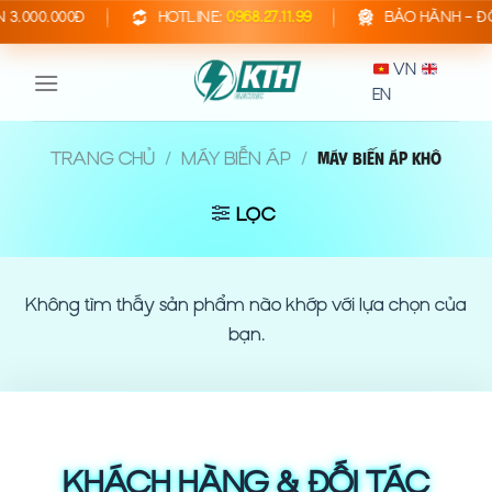
Bỏ
000Đ
HOTLINE:
0968.27.11.99
BẢO HÀNH – ĐỔI TRẢ
U
qua
VN
nội
EN
dung
TRANG CHỦ
/
MÁY BIẾN ÁP
/
MÁY BIẾN ÁP KHÔ
LỌC
Không tìm thấy sản phẩm nào khớp với lựa chọn của
bạn.
KHÁCH HÀNG & ĐỐI TÁC