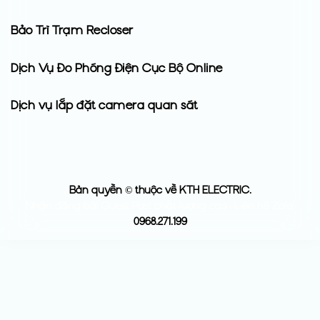
Bảo Trì Trạm Recloser
Dịch Vụ Đo Phóng Điện Cục Bộ Online
Dịch vụ lắp đặt camera quan sát
Bản quyền © thuộc về KTH ELECTRIC.
Nhận đăng bài Guest Post chất lượng cao | Liên hệ Zalo:
0968.271.199