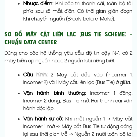
Nhược điểm:
Khi bảo trì thanh cái, toàn bộ tải
phía sau sẽ mất điện. Có thời gian gián đoạn
khi chuyển nguồn (Break-before-Make).
Sơ Đồ Máy Cắt Liên Lạc (Bus Tie Scheme) –
Chuẩn Data Center
Dùng cho các hệ thống yêu cầu độ tin cậy N+1, có 2
máy biến áp nguồn hoặc 2 nguồn lưới riêng biệt.
Cấu hình:
2 Máy cắt đầu vào (Incomer 1,
Incomer 2) và 1 Máy cắt liên lạc (Bus Tie) ở giữa.
Vận hành bình thường:
Incomer 1 đóng,
Incomer 2 đóng, Bus Tie mở. Hai thanh cái vận
hành độc lập.
Vận hành sự cố:
Khi mất nguồn 1 -> Máy cắt
Incomer 1 mở -> Máy cắt Bus Tie tự động đóng
lại sau thời gian trễ -> Nguồn 2 nuôi toàn bộ tải