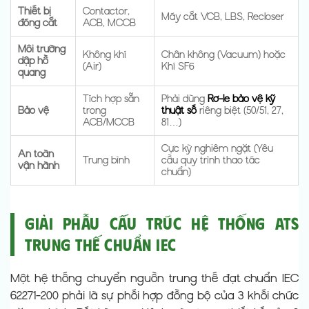
Thiết bị
Contactor,
Máy cắt VCB, LBS, Recloser
đóng cắt
ACB, MCCB
Môi trường
Không khí
Chân không (Vacuum) hoặc
dập hồ
(Air)
Khí SF6
quang
Tích hợp sẵn
Phải dùng
Rơ-le bảo vệ kỹ
Bảo vệ
trong
thuật số
riêng biệt (50/51, 27,
ACB/MCCB
81…)
Cực kỳ nghiêm ngặt (Yêu
An toàn
Trung bình
cầu quy trình thao tác
vận hành
chuẩn)
Giải Phẫu Cấu Trúc Hệ Thống ATS
Trung Thế Chuẩn IEC
Một hệ thống chuyển nguồn trung thế đạt chuẩn IEC
62271-200 phải là sự phối hợp đồng bộ của 3 khối chức