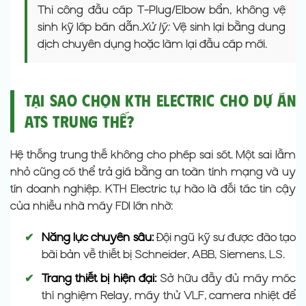
Thi công đầu cáp T-Plug/Elbow bẩn, không vệ
sinh kỹ lớp bán dẫn.
Xử lý:
Vệ sinh lại bằng dung
dịch chuyên dụng hoặc làm lại đầu cáp mới.
Tại Sao Chọn KTH Electric Cho Dự Án
ATS Trung Thế?
Hệ thống trung thế không cho phép sai sót. Một sai lầm
nhỏ cũng có thể trả giá bằng an toàn tính mạng và uy
tín doanh nghiệp. KTH Electric tự hào là đối tác tin cậy
của nhiều nhà máy FDI lớn nhờ:
✔
Năng lực chuyên sâu:
Đội ngũ kỹ sư được đào tạo
bài bản về thiết bị Schneider, ABB, Siemens, LS.
✔
Trang thiết bị hiện đại:
Sở hữu đầy đủ máy móc
thí nghiệm Relay, máy thử VLF, camera nhiệt để