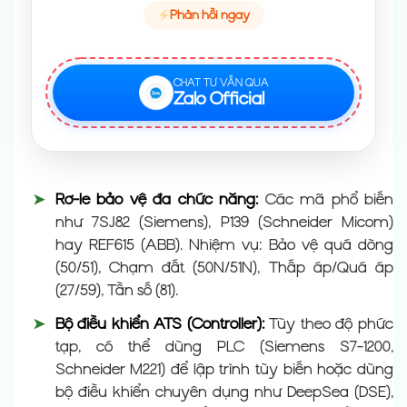
Phản hồi ngay
CHAT TƯ VẤN QUA
Zalo Official
➤
Rơ-le bảo vệ đa chức năng:
Các mã phổ biến
như 7SJ82 (Siemens), P139 (Schneider Micom)
hay REF615 (ABB). Nhiệm vụ: Bảo vệ quá dòng
(50/51), Chạm đất (50N/51N), Thấp áp/Quá áp
(27/59), Tần số (81).
➤
Bộ điều khiển ATS (Controller):
Tùy theo độ phức
tạp, có thể dùng PLC (Siemens S7-1200,
Schneider M221) để lập trình tùy biến hoặc dùng
bộ điều khiển chuyên dụng như DeepSea (DSE),