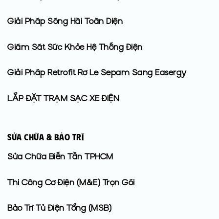
Giải Pháp Sóng Hài Toàn Diện
Giám Sát Sức Khỏe Hệ Thống Điện
Giải Pháp Retrofit Rơ Le Sepam Sang Easergy
LẮP ĐẶT TRẠM SẠC XE ĐIỆN
Sửa Chữa & Bảo Trì
Sửa Chữa Biến Tần TPHCM
Thi Công Cơ Điện (M&E) Trọn Gói
Bảo Trì Tủ Điện Tổng (MSB)