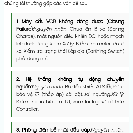
chúng tôi thường gặp các vấn đề sau:
1. Máy cắt VCB không đóng được (Closing
Failure):
Nguyên nhân:
Chưa lên lò xo (Spring
Charge), mất nguồn điều khiển DC, hoặc mạch
Interlock đang khóa.
Xử lý:
Kiểm tra motor lên lò
xo, kiểm tra trạng thái tiếp địa (Earthing Switch)
phải đang mở.
2. Hệ thống không tự động chuyển
nguồn:
Nguyên nhân:
Bộ điều khiển ATS lỗi, Rơ-le
bảo vệ 27 (thấp áp) cài đặt sai ngưỡng.
Xử lý:
Kiểm tra tín hiệu từ TU, xem lại log sự cố trên
Controller.
3. Phóng điện bề mặt đầu cáp:
Nguyên nhân: