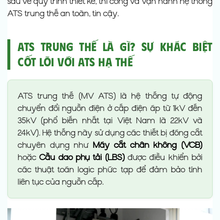
sâu về quy trình thiết kế, thi công và vận hành hệ thống
ATS trung thế an toàn, tin cậy.
ATS Trung Thế Là Gì? Sự Khác Biệt
Cốt Lõi Với ATS Hạ Thế
ATS trung thế (MV ATS) là hệ thống tự động
chuyển đổi nguồn điện ở cấp điện áp từ 1kV đến
35kV (phổ biến nhất tại Việt Nam là 22kV và
24kV). Hệ thống này sử dụng các thiết bị đóng cắt
chuyên dụng như
Máy cắt chân không (VCB)
hoặc
Cầu dao phụ tải (LBS)
được điều khiển bởi
các thuật toán logic phức tạp để đảm bảo tính
liên tục của nguồn cấp.