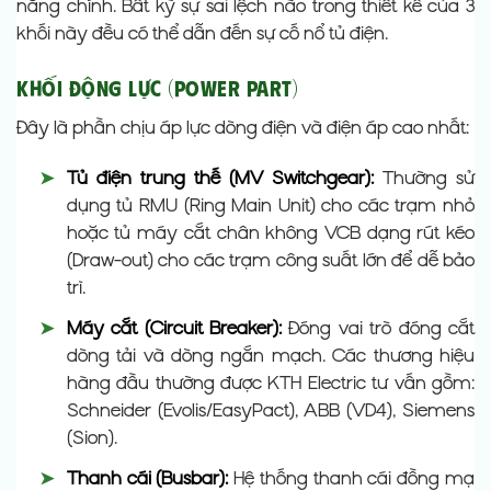
năng chính. Bất kỳ sự sai lệch nào trong thiết kế của 3
khối này đều có thể dẫn đến sự cố nổ tủ điện.
Khối Động Lực (Power Part)
Đây là phần chịu áp lực dòng điện và điện áp cao nhất:
➤
Tủ điện trung thế (MV Switchgear):
Thường sử
dụng tủ RMU (Ring Main Unit) cho các trạm nhỏ
hoặc tủ máy cắt chân không VCB dạng rút kéo
(Draw-out) cho các trạm công suất lớn để dễ bảo
trì.
➤
Máy cắt (Circuit Breaker):
Đóng vai trò đóng cắt
dòng tải và dòng ngắn mạch. Các thương hiệu
hàng đầu thường được KTH Electric tư vấn gồm:
Schneider (Evolis/EasyPact), ABB (VD4), Siemens
(Sion).
➤
Thanh cái (Busbar):
Hệ thống thanh cái đồng mạ