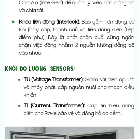
ComAp (InteliGen) để quản lý việc hòa đồng bộ
và chia tải.
➤
Khóa liên động (Interlock):
Bao gồm liên động cơ
khí (dây cáp, thanh cài) và liên động điện (tiếp
điểm phụ). Đây là chốt chặn cuối cùng ngăn
chặn việc đóng nhầm 2 nguồn không đồng bộ
vào nhau.
Khối Đo Lường (Sensors)
TU (Voltage Transformer):
Giám sát điện áp lưới
và máy phát, cấp nguồn nuôi cho mạch điều
khiển.
TI (Current Transformer):
Cấp tín hiệu dòng
điện cho Rơ-le bảo vệ và đồng hồ đo đếm.