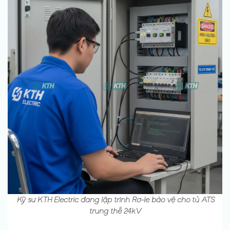
Kỹ sư KTH Electric đang lập trình Rơ-le bảo vệ cho tủ ATS
trung thế 24kV