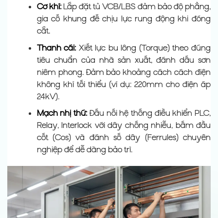
Cơ khí:
Lắp đặt tủ VCB/LBS đảm bảo độ phẳng,
gia cố khung đế chịu lực rung động khi đóng
cắt.
Thanh cái:
Xiết lực bu lông (Torque) theo đúng
tiêu chuẩn của nhà sản xuất, đánh dấu sơn
niêm phong. Đảm bảo khoảng cách cách điện
không khí tối thiểu (ví dụ: 220mm cho điện áp
24kV).
Mạch nhị thứ:
Đấu nối hệ thống điều khiển PLC,
Relay, Interlock với dây chống nhiễu, bấm đầu
cốt (Cos) và đánh số dây (Ferrules) chuyên
nghiệp để dễ dàng bảo trì.