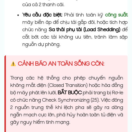
của cả 2 thanh cái.
Yêu cầu đặc biệt:
Phải tính toán kỹ
công suất
máy biến áp để chịu tải gấp đôi, hoặc tích hợp
chức năng
Sa thải phụ tải (Load Shedding)
để
cắt bớt các tải không ưu tiên, tránh làm sập
nguồn dự phòng.
CẢNH BÁO AN TOÀN SỐNG CÒN:
Trong các hệ thống cho phép chuyển nguồn
không mất điện (Closed Transition) hoặc hòa đồng
bộ máy phát lên lưới,
BẮT BUỘC
phải trang bị Rơ-le
có chức năng Check Synchronizing (25). Việc đóng
2 nguồn trung thế khi lệch pha sẽ gây ra dòng
ngắn mạch cực lớn, phá hủy hoàn toàn tủ điện và
gây nguy hiểm tính mạng.