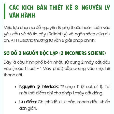
Các Kịch Bản Thiết Kế & Nguyên Lý
Vận Hành
Việc lựa chọn sơ đồ nguyên lý phụ thuộc hoàn toàn vào
yêu cầu về độ tin cậy (Reliability) và ngân sách của dự
án. KTH Electric thường tư vấn 2 giải pháp chính:
Sơ Đồ 2 Nguồn Độc Lập (2 Incomers Scheme)
Đây là cấu hình phổ biến nhất, sử dụng 2 máy cắt đầu
vào (hoặc 1 Lưới – 1 Máy phát) cấp chung vào một hệ
thanh cái.
Nguyên lý Interlock:
“2 chọn 1” (2 out of 1). Tại
một thời điểm chỉ cho phép 1 máy cắt đóng.
Ưu điểm:
Chi phí đầu tư thấp, mạch điều khiển
đơn giản.