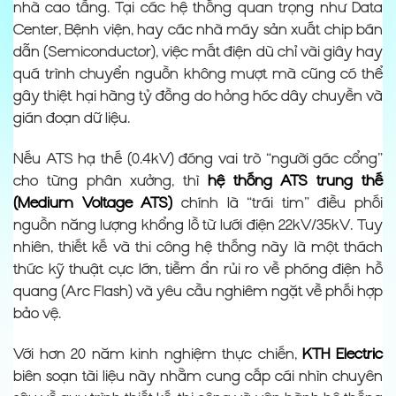
nhà cao tầng. Tại các hệ thống quan trọng như Data
Center, Bệnh viện, hay các nhà máy sản xuất chip bán
dẫn (Semiconductor), việc mất điện dù chỉ vài giây hay
quá trình chuyển nguồn không mượt mà cũng có thể
gây thiệt hại hàng tỷ đồng do hỏng hóc dây chuyền và
gián đoạn dữ liệu.
Nếu ATS hạ thế (0.4kV) đóng vai trò “người gác cổng”
cho từng phân xưởng, thì
hệ thống ATS trung thế
(Medium Voltage ATS)
chính là “trái tim” điều phối
nguồn năng lượng khổng lồ từ lưới điện 22kV/35kV. Tuy
nhiên, thiết kế và thi công hệ thống này là một thách
thức kỹ thuật cực lớn, tiềm ẩn rủi ro về phóng điện hồ
quang (Arc Flash) và yêu cầu nghiêm ngặt về phối hợp
bảo vệ.
Với hơn 20 năm kinh nghiệm thực chiến,
KTH Electric
biên soạn tài liệu này nhằm cung cấp cái nhìn chuyên