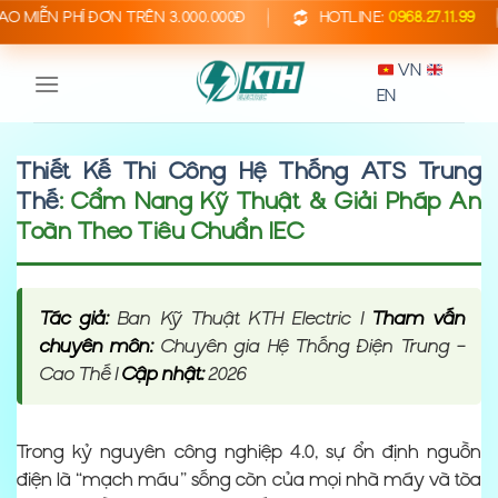
Bỏ
HÍ ĐƠN TRÊN 3.000.000Đ
HOTLINE:
0968.27.11.99
BẢ
qua
VN
nội
EN
dung
Thiết Kế Thi Công Hệ Thống ATS Trung
Thế
: Cẩm Nang Kỹ Thuật & Giải Pháp An
Toàn Theo Tiêu Chuẩn IEC
Tác giả:
Ban Kỹ Thuật KTH Electric |
Tham vấn
chuyên môn:
Chuyên gia Hệ Thống Điện Trung –
Cao Thế |
Cập nhật:
2026
Trong kỷ nguyên công nghiệp 4.0, sự ổn định nguồn
điện là “mạch máu” sống còn của mọi nhà máy và tòa