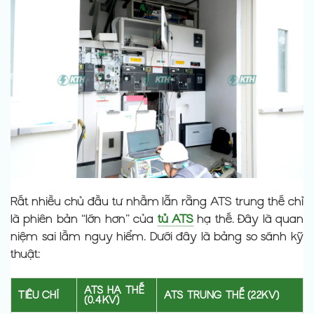
Rất nhiều chủ đầu tư nhầm lẫn rằng ATS trung thế chỉ
là phiên bản “lớn hơn” của
tủ ATS
hạ thế. Đây là quan
niệm sai lầm nguy hiểm. Dưới đây là bảng so sánh kỹ
thuật:
ATS HẠ THẾ
TIÊU CHÍ
ATS TRUNG THẾ (22KV)
(0.4KV)