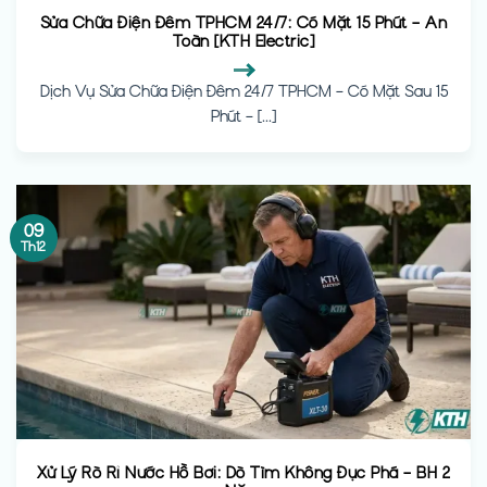
Sửa Chữa Điện Đêm TPHCM 24/7: Có Mặt 15 Phút – An
Toàn [KTH Electric]
Dịch Vụ Sửa Chữa Điện Đêm 24/7 TPHCM – Có Mặt Sau 15
Phút – [...]
09
Th12
Xử Lý Rò Rỉ Nước Hồ Bơi: Dò Tìm Không Đục Phá – BH 2