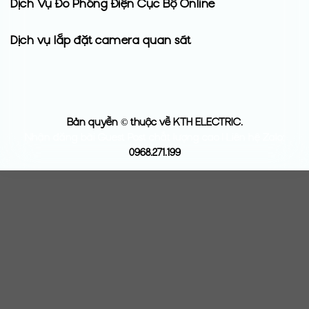
Dịch Vụ Đo Phóng Điện Cục Bộ Online
Dịch vụ lắp đặt camera quan sát
Bản quyền © thuộc về KTH ELECTRIC.
Nhận đăng bài Guest Post chất lượng cao | Liên hệ Zalo:
0968.271.199