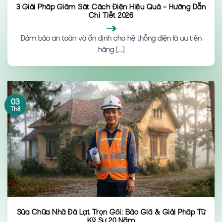
3 Giải Pháp Giám Sát Cách Điện Hiệu Quả – Hướng Dẫn
Chi Tiết 2026
Đảm bảo an toàn và ổn định cho hệ thống điện là ưu tiên
hàng [...]
03
Th8
Sửa Chữa Nhà Đà Lạt Trọn Gói: Báo Giá & Giải Pháp Từ
Kỹ Sư 20 Năm