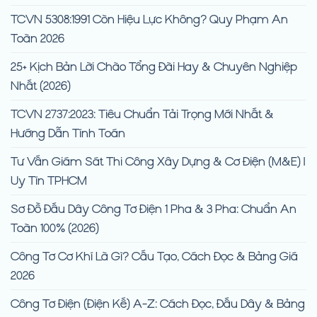
TCVN 5308:1991 Còn Hiệu Lực Không? Quy Phạm An
Toàn 2026
25+ Kịch Bản Lời Chào Tổng Đài Hay & Chuyên Nghiệp
Nhất (2026)
TCVN 2737:2023: Tiêu Chuẩn Tải Trọng Mới Nhất &
Hướng Dẫn Tính Toán
Tư Vấn Giám Sát Thi Công Xây Dựng & Cơ Điện (M&E) |
Uy Tín TPHCM
Sơ Đồ Đấu Dây Công Tơ Điện 1 Pha & 3 Pha: Chuẩn An
Toàn 100% (2026)
Công Tơ Cơ Khí Là Gì? Cấu Tạo, Cách Đọc & Bảng Giá
2026
Công Tơ Điện (Điện Kế) A-Z: Cách Đọc, Đấu Dây & Bảng