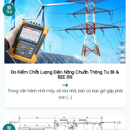
19
Th11
Đo Kiểm Chất Lượng Điện Năng Chuẩn Thông Tư 39 &
IEEE 519
Trong vận hành nhà máy và tòa nhà, bạn có bao giờ gặp phải
tình [...]
19