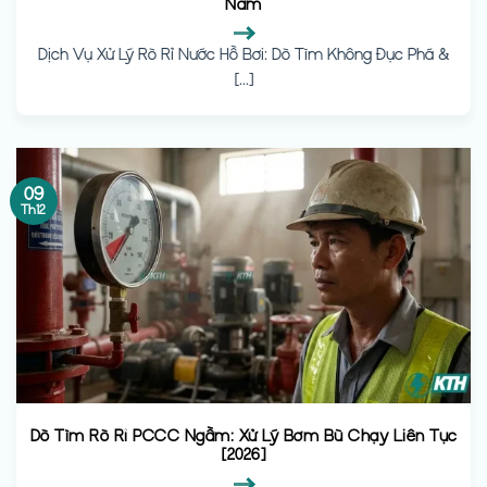
Năm
Dịch Vụ Xử Lý Rò Rỉ Nước Hồ Bơi: Dò Tìm Không Đục Phá &
[...]
09
Th12
Dò Tìm Rò Rỉ PCCC Ngầm: Xử Lý Bơm Bù Chạy Liên Tục
[2026]