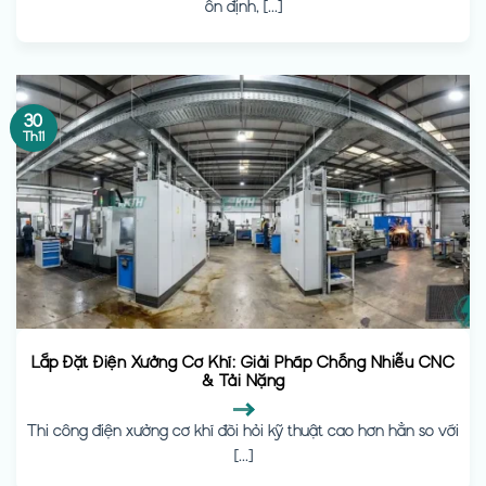
ổn định, [...]
30
Th11
Lắp Đặt Điện Xưởng Cơ Khí: Giải Pháp Chống Nhiễu CNC
& Tải Nặng
Thi công điện xưởng cơ khí đòi hỏi kỹ thuật cao hơn hẳn so với
[...]