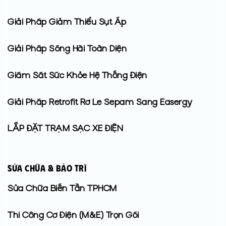
Giải Pháp Giảm Thiểu Sụt Áp
Giải Pháp Sóng Hài Toàn Diện
Giám Sát Sức Khỏe Hệ Thống Điện
Giải Pháp Retrofit Rơ Le Sepam Sang Easergy
LẮP ĐẶT TRẠM SẠC XE ĐIỆN
Sửa Chữa & Bảo Trì
Sửa Chữa Biến Tần TPHCM
Thi Công Cơ Điện (M&E) Trọn Gói