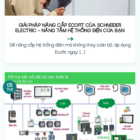
GIẢI PHÁP NÂNG CẤP ECOFIT CỦA SCHNEIDER
ELECTRIC – NÂNG TẦM HỆ THỐNG ĐIỆN CỦA BẠN
Để nâng cấp hệ thống điện mà không thay toàn bộ, áp dụng
Ecofit ngay: [...]
05
Th11