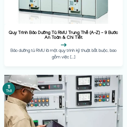
Quy Trình Bảo Dưỡng Tủ RMU Trung Thế (A-Z) – 9 Bước
An Toàn & Chi Tiết
Bảo dưỡng tủ RMU là một quy trình kỹ thuật bắt buộc, bao
gồm việc [...]
11
Th11