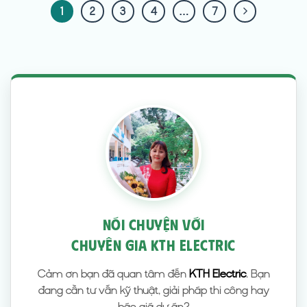
1
2
3
4
…
7
NÓI CHUYỆN VỚI
CHUYÊN GIA KTH ELECTRIC
Cảm ơn bạn đã quan tâm đến
KTH Electric
. Bạn
đang cần tư vấn kỹ thuật, giải pháp thi công hay
báo giá dự án?