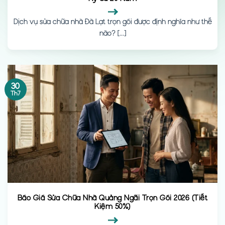
Dịch vụ sửa chữa nhà Đà Lạt trọn gói được định nghĩa như thế
nào? [...]
30
Th7
Báo Giá Sửa Chữa Nhà Quảng Ngãi Trọn Gói 2026 (Tiết
Kiệm 50%)