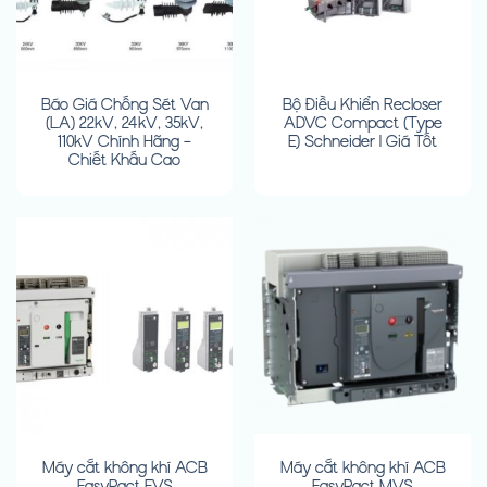
Báo Giá Chống Sét Van
Bộ Điều Khiển Recloser
(LA) 22kV, 24kV, 35kV,
ADVC Compact (Type
110kV Chính Hãng –
E) Schneider | Giá Tốt
Chiết Khấu Cao
Máy cắt không khí ACB
Máy cắt không khí ACB
EasyPact EVS
EasyPact MVS