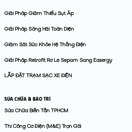
Giải Pháp Giảm Thiểu Sụt Áp
Giải Pháp Sóng Hài Toàn Diện
Giám Sát Sức Khỏe Hệ Thống Điện
Giải Pháp Retrofit Rơ Le Sepam Sang Easergy
LẮP ĐẶT TRẠM SẠC XE ĐIỆN
Sửa Chữa & Bảo Trì
Sửa Chữa Biến Tần TPHCM
Thi Công Cơ Điện (M&E) Trọn Gói