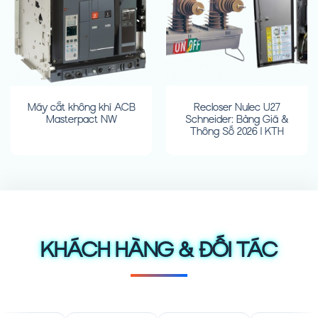
Máy cắt không khí ACB
Recloser Nulec U27
Masterpact NW
Schneider: Bảng Giá &
Thông Số 2026 | KTH
KHÁCH HÀNG & ĐỐI TÁC