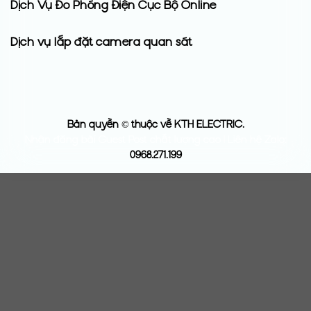
Dịch Vụ Đo Phóng Điện Cục Bộ Online
Dịch vụ lắp đặt camera quan sát
Bản quyền © thuộc về KTH ELECTRIC.
Nhận đăng bài Guest Post chất lượng cao | Liên hệ Zalo:
0968.271.199