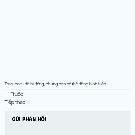
Trackback đã bị đóng, nhưng bạn có thể
đăng bình luận
.
←
Trước
Tiếp theo
→
Gửi phản hồi