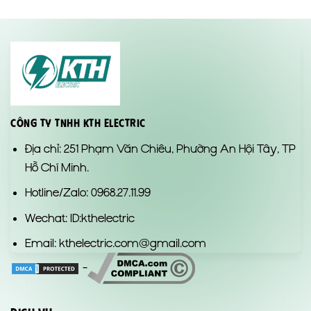
Công Ty TNHH KTH Electric
Địa chỉ: 251 Phạm Văn Chiêu, Phường An Hội Tây, TP
Hồ Chí Minh.
Hotline/Zalo: 0968.27.11.99
Wechat: ID:kthelectric
Email: kthelectric.com@gmail.com
-