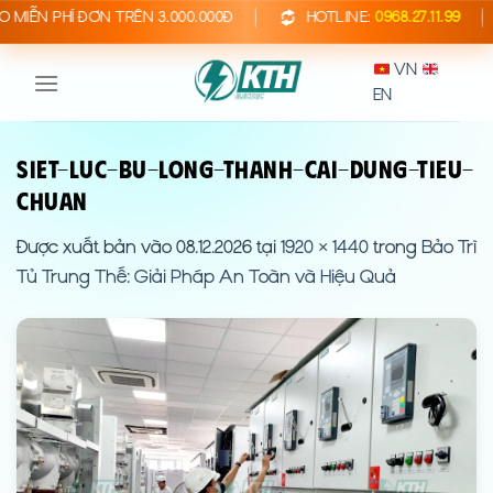
Bỏ
 PHÍ ĐƠN TRÊN 3.000.000Đ
HOTLINE:
0968.27.11.99
B
qua
VN
nội
EN
dung
siet-luc-bu-long-thanh-cai-dung-tieu-
chuan
Được xuất bản vào
08.12.2026
tại
1920 × 1440
trong
Bảo Trì
Tủ Trung Thế: Giải Pháp An Toàn và Hiệu Quả