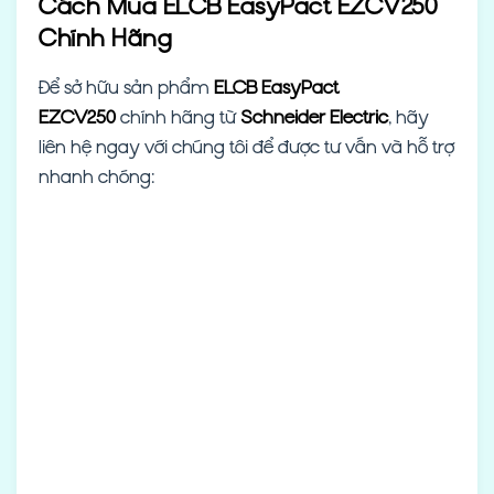
Cách Mua ELCB EasyPact EZCV250
Chính Hãng
Để sở hữu sản phẩm
ELCB EasyPact
EZCV250
chính hãng từ
Schneider Electric
, hãy
liên hệ ngay với chúng tôi để được tư vấn và hỗ trợ
nhanh chóng: