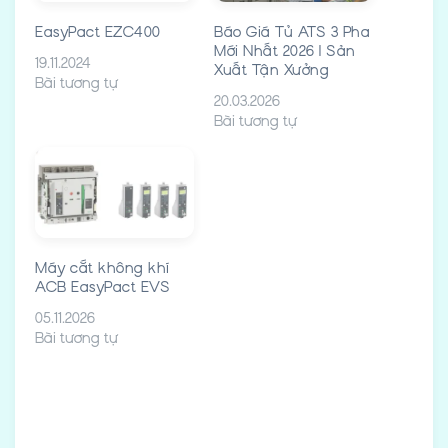
EasyPact EZC400
Báo Giá Tủ ATS 3 Pha
Mới Nhất 2026 | Sản
19.11.2024
Xuất Tận Xưởng
Bài tương tự
20.03.2026
Bài tương tự
Máy cắt không khí
ACB EasyPact EVS
05.11.2026
Bài tương tự