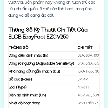
vượt trội. Sản phẩm này không chỉ tuân thủ các
tiêu chuẩn quốc tế mà còn linh hoạt trong ứng
dụng và dễ dàng lắp đặt.
Thông Số Kỹ Thuật Chi Tiết Của
ELCB EasyPact EZCV250
THÔNG SỐ
CHI TIẾT
Dòng điện định mức (In)
63A, 80A, 100A, 12
Dòng rò ngưỡng (Adjustable Sensitivity)
0.1A, 0.3A, 0.5A, 1A
Khả năng cắt ngắn mạch (Icu)
15kA hoặc 36kA tạ
Số cực (Poles)
3P, 4P
Loại (Type)
N và H
Điện áp định mức (Un)
415V AC, 50/60Hz
Nhiệt độ hoạt động
-25°C đến +70°C