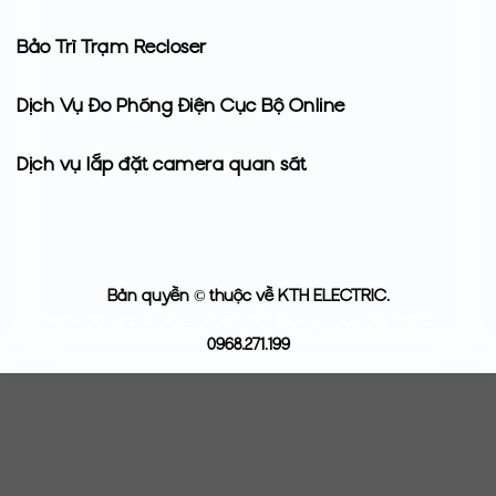
Bảo Trì Trạm Recloser
Dịch Vụ Đo Phóng Điện Cục Bộ Online
Dịch vụ lắp đặt camera quan sát
Bản quyền © thuộc về KTH ELECTRIC.
Nhận đăng bài Guest Post chất lượng cao | Liên hệ Zalo:
0968.271.199