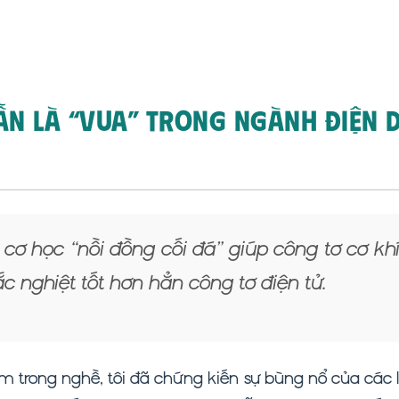
Vẫn Là “Vua” Trong Ngành Điện 
cơ học “nồi đồng cối đá” giúp công tơ cơ khí
 nghiệt tốt hơn hẳn công tơ điện tử.
m trong nghề, tôi đã chứng kiến sự bùng nổ của các 