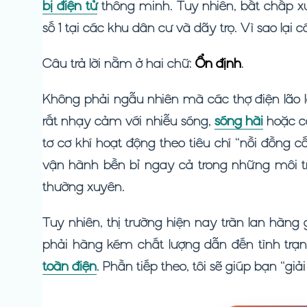
bị điện tử
thông minh. Tuy nhiên, bất chấp xu
số 1 tại các khu dân cư và dãy trọ. Vì sao lại 
Câu trả lời nằm ở hai chữ:
Ổn định
.
Không phải ngẫu nhiên mà các thợ điện lão l
rất nhạy cảm với nhiễu sóng,
sóng hài
hoặc cá
tơ cơ khí hoạt động theo tiêu chí “nồi đồng 
vận hành bền bỉ ngay cả trong những môi 
thường xuyên.
Tuy nhiên, thị trường hiện nay tràn lan hàng
phải hàng kém chất lượng dẫn đến tình trạn
toàn điện
. Phần tiếp theo, tôi sẽ giúp bạn “giả