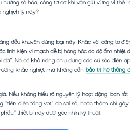
 hướng số hóa, công tơ cơ khí vẫn giữ vững vị thế “
có nghịch lý này?
àng đều khuyên dùng loại này. Khác với công tơ điệ
c linh kiện vi mạch dễ bị hỏng hóc do độ ẩm nhiệt đ
cối đá”. Nó có khả năng chịu đựng các cú sốc điện á
trường khắc nghiệt mà không cần
bảo trì hệ thống 
 giả. Nếu không hiểu rõ nguyên lý hoạt động, bạn rấ
g “tiền điện tăng vọt” do sai số, hoặc thậm chí gâ
i phẫu” thiết bị này dưới góc nhìn kỹ thuật.