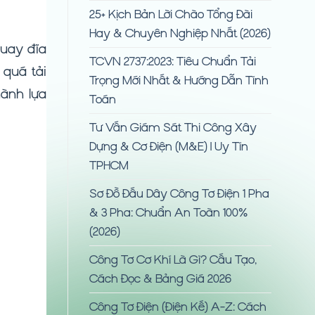
25+ Kịch Bản Lời Chào Tổng Đài
Hay & Chuyên Nghiệp Nhất (2026)
quay đĩa
TCVN 2737:2023: Tiêu Chuẩn Tải
 quá tải
Trọng Mới Nhất & Hướng Dẫn Tính
hành lựa
Toán
Tư Vấn Giám Sát Thi Công Xây
Dựng & Cơ Điện (M&E) | Uy Tín
TPHCM
Sơ Đồ Đấu Dây Công Tơ Điện 1 Pha
& 3 Pha: Chuẩn An Toàn 100%
(2026)
Công Tơ Cơ Khí Là Gì? Cấu Tạo,
Cách Đọc & Bảng Giá 2026
Công Tơ Điện (Điện Kế) A-Z: Cách