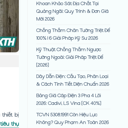
Khoan Khảo Sát Địa Chất Tại
Quảng Ngãi: Quy Trình & Đơn Giá
Mới 2026
Chống Thấm Chân Tường Triệt Để
100% | 6 Giải Pháp Kỹ Sư 2026
Kỹ Thuật Chống Thấm Ngược
Tường Ngoài: Giải Pháp Triệt Để
[2026]
Dây Dẫn Điện: Cấu Tạo, Phân Loại
& Cách Tính Tiết Diện Chuẩn 2026
Bảng Giá Cáp Điện 3 Pha 4 Lõi
2026: Cadivi, LS Vina [CK 40%]
thiết bị
TCVN 5308:1991 Còn Hiệu Lực
Không? Quy Phạm An Toàn 2026
tiêu thụ