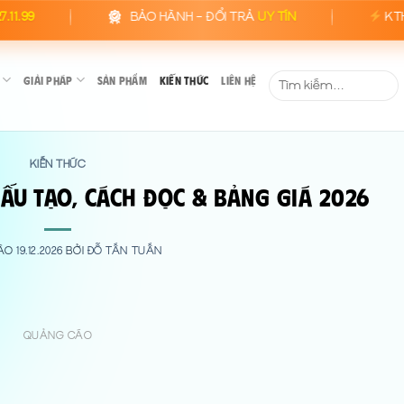
BẢO HÀNH – ĐỔI TRẢ
UY TÍN
KTH ELECTRIC
Tìm
GIẢI PHÁP
SẢN PHẨM
KIẾN THỨC
LIÊN HỆ
kiếm:
KIẾN THỨC
Cấu Tạo, Cách Đọc & Bảng Giá 2026
VÀO
19.12.2026
BỞI
ĐỖ TẤN TUẤN
QUẢNG CÁO