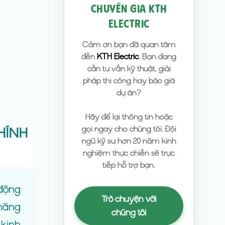
CHUYÊN GIA KTH
ELECTRIC
Cảm ơn bạn đã quan tâm
đến
KTH Electric
. Bạn đang
cần tư vấn kỹ thuật, giải
pháp thi công hay báo giá
dự án?
Hãy để lại thông tin hoặc
gọi ngay cho chúng tôi. Đội
HÍNH
ngũ kỹ sư hơn 20 năm kinh
nghiệm thực chiến sẽ trực
tiếp hỗ trợ bạn.
 động
Trò chuyện với
 năng
chúng tôi
 kinh