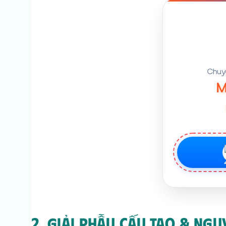
Chuyê
M
2. Giải Phẫu Cấu Tạo & Ng