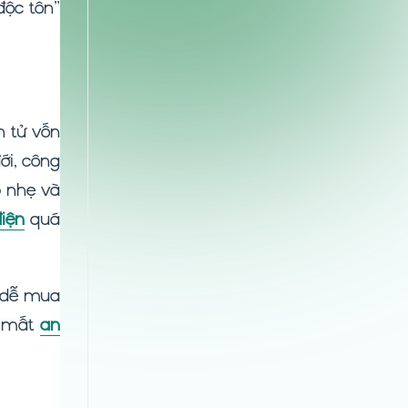
độc tôn”
n tử vốn
ới, công
p nhẹ và
điện
quá
t dễ mua
y mất
an