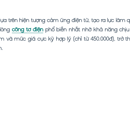
dựa trên hiện tượng cảm ứng điện từ, tạo ra lực làm 
 dòng
công tơ điện
phổ biến nhất nhờ khả năng chịu
ăm và mức giá cực kỳ hợp lý (chỉ từ 450.000đ), trở t
h.