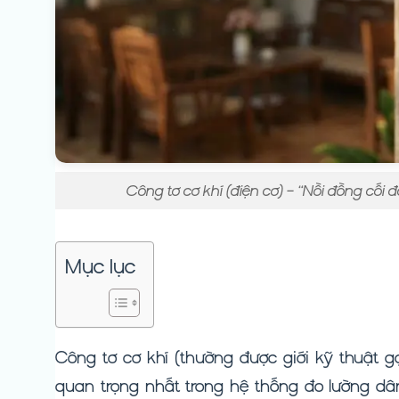
Công tơ cơ khí (điện cơ) – “Nồi đồng cối đ
Mục lục
Công tơ cơ khí (thường được giới kỹ thuật g
quan trọng nhất trong hệ thống đo lường d