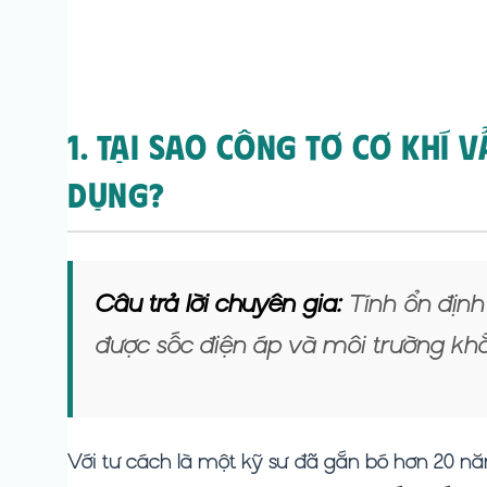
1. Tại Sao Công Tơ Cơ Khí 
Dụng?
Câu trả lời chuyên gia:
Tính ổn định 
được sốc điện áp và môi trường khắc
Với tư cách là một kỹ sư đã gắn bó hơn 20 nă