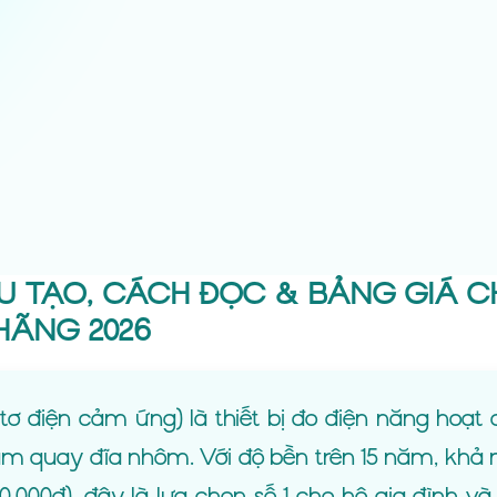
ẤU TẠO, CÁCH ĐỌC & BẢNG GIÁ C
HÃNG 2026
tơ điện cảm ứng) là thiết bị đo điện năng hoạt
àm quay đĩa nhôm. Với độ bền trên 15 năm, khả
50.000đ), đây là lựa chọn số 1 cho hộ gia đình và