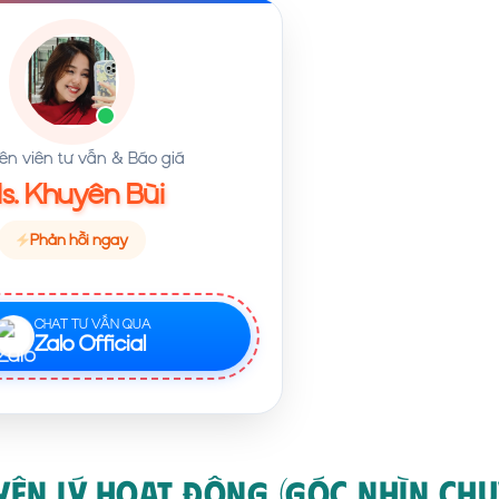
n viên tư vấn & Báo giá
s. Khuyên Bùi
Phản hồi ngay
CHAT TƯ VẤN QUA
Zalo Official
uyên Lý Hoạt Động (Góc Nhìn Ch