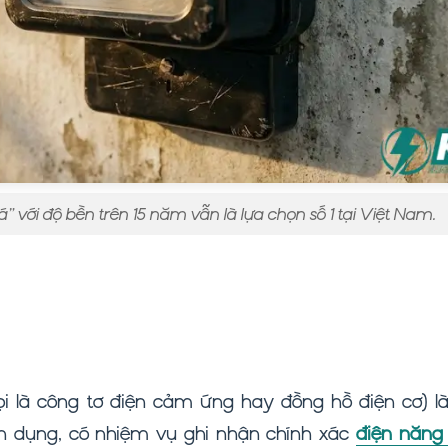
á” với độ bền trên 15 năm vẫn là lựa chọn số 1 tại Việt Nam.
ọi là công tơ điện cảm ứng hay đồng hồ điện cơ) là 
ân dụng, có nhiệm vụ ghi nhận chính xác
điện năng 