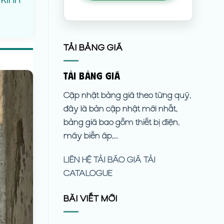
TẢI BẢNG GIÁ
TẢI BẢNG GIÁ
Cập nhật bảng giá theo từng quý,
đây là bản cập nhật mới nhất,
bảng giá bao gồm thiết bị điện,
máy biến áp,...
LIÊN HỆ
TẢI BÁO GIÁ
TẢI
CATALOGUE
BÀI VIẾT MỚI