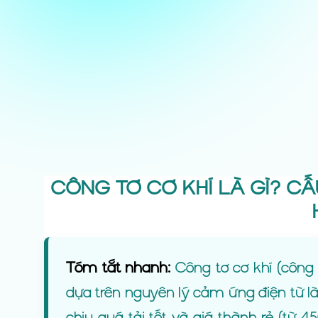
CÔNG TƠ CƠ KHÍ LÀ GÌ? C
Tóm tắt nhanh:
Công tơ cơ khí (công 
dựa trên nguyên lý cảm ứng điện từ l
chịu quá tải tốt và giá thành rẻ (từ 4