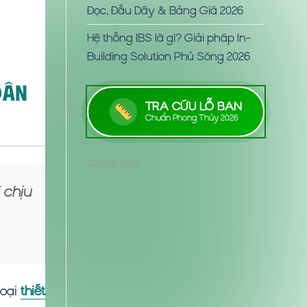
Đọc, Đấu Dây & Bảng Giá 2026
Hệ thống IBS là gì? Giải pháp In-
Building Solution Phủ Sóng 2026
Dân
TRA CỨU LỖ BAN
Chuẩn Phong Thủy 2026
QUẢNG CÁO
 chịu
loại
thiết