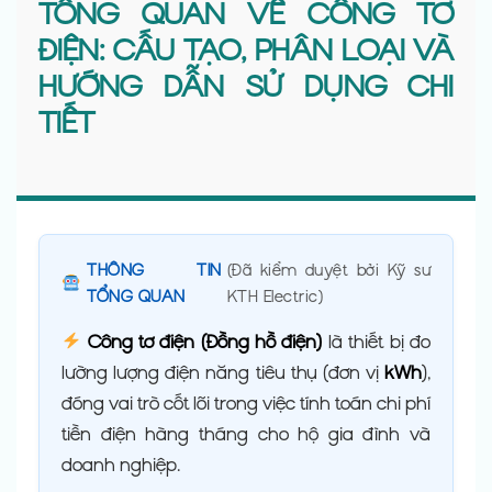
TỔNG QUAN VỀ CÔNG TƠ
ĐIỆN: CẤU TẠO, PHÂN LOẠI VÀ
HƯỚNG DẪN SỬ DỤNG CHI
TIẾT
THÔNG TIN
(Đã kiểm duyệt bởi Kỹ sư
TỔNG QUAN
KTH Electric)
Công tơ điện (Đồng hồ điện)
là thiết bị đo
lường lượng điện năng tiêu thụ (đơn vị
kWh
),
đóng vai trò cốt lõi trong việc tính toán chi phí
tiền điện hàng tháng cho hộ gia đình và
doanh nghiệp.