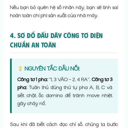
Nếu bạn bỏ quên hệ số nhân này, bạn sẽ tính sai
hoàn toàn chi phí sản xuất của nhà máy.
4. Sơ Đồ Đấu Dây Công Tơ Điện
Chuẩn An Toàn
NGUYÊN TẮC ĐẤU NỐI:
Công tơ 1 pha:
“1, 3 VÀO – 2, 4 RA”.
Công tơ 3
pha:
Tuân thủ đúng thứ tự pha A, B, C và
siết chặt ốc domino để tránh move nhiệt
gây cháy nổ.
Sau khi đã biết cách đọc chỉ số, chúng ta bước