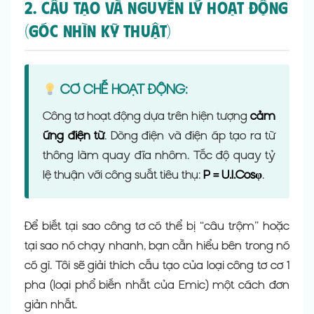
2. Cấu Tạo Và Nguyên Lý Hoạt Động
(Góc Nhìn Kỹ Thuật)
CƠ CHẾ HOẠT ĐỘNG:
Công tơ hoạt động dựa trên hiện tượng
cảm
ứng điện từ
. Dòng điện và điện áp tạo ra từ
thông làm quay đĩa nhôm. Tốc độ quay tỷ
lệ thuận với công suất tiêu thụ:
P = U.I.Cosφ
.
Để biết tại sao công tơ có thể bị “câu trộm” hoặc
tại sao nó chạy nhanh, bạn cần hiểu bên trong nó
có gì. Tôi sẽ giải thích cấu tạo của loại công tơ cơ 1
pha (loại phổ biến nhất của Emic) một cách đơn
giản nhất.