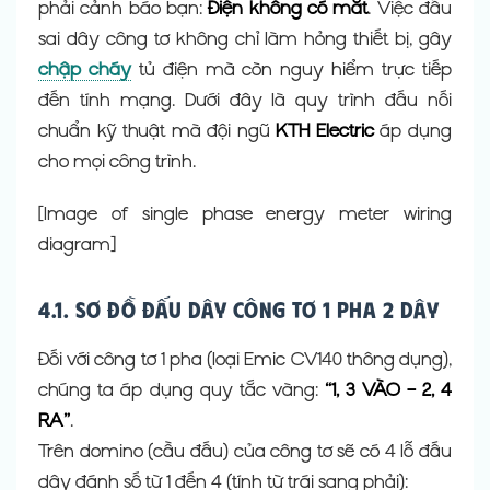
phải cảnh báo bạn:
Điện không có mắt
. Việc đấu
sai dây công tơ không chỉ làm hỏng thiết bị, gây
chập cháy
tủ điện mà còn nguy hiểm trực tiếp
đến tính mạng. Dưới đây là quy trình đấu nối
chuẩn kỹ thuật mà đội ngũ
KTH Electric
áp dụng
cho mọi công trình.
[Image of single phase energy meter wiring
diagram]
4.1. Sơ đồ đấu dây công tơ 1 pha 2 dây
Đối với công tơ 1 pha (loại Emic CV140 thông dụng),
chúng ta áp dụng quy tắc vàng:
“1, 3 VÀO – 2, 4
RA”
.
Trên domino (cầu đấu) của công tơ sẽ có 4 lỗ đấu
dây đánh số từ 1 đến 4 (tính từ trái sang phải):