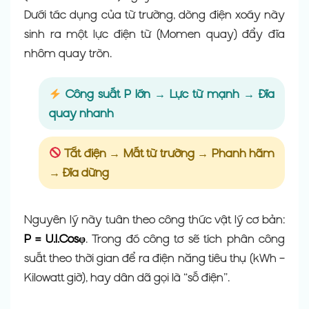
Dưới tác dụng của từ trường, dòng điện xoáy này
sinh ra một lực điện từ (Momen quay) đẩy đĩa
nhôm quay tròn.
Công suất P lớn → Lực từ mạnh → Đĩa
quay nhanh
Tắt điện → Mất từ trường → Phanh hãm
→ Đĩa dừng
Nguyên lý này tuân theo công thức vật lý cơ bản:
P = U.I.Cosφ
. Trong đó công tơ sẽ tích phân công
suất theo thời gian để ra điện năng tiêu thụ (kWh –
Kilowatt giờ), hay dân dã gọi là “số điện”.