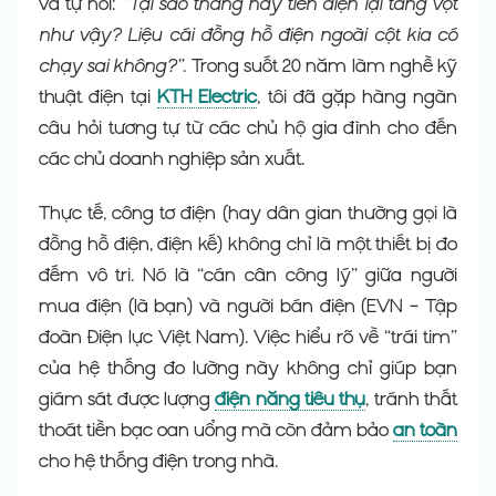
và tự hỏi:
“Tại sao tháng này tiền điện lại tăng vọt
như vậy? Liệu cái đồng hồ điện ngoài cột kia có
chạy sai không?”
. Trong suốt 20 năm làm nghề kỹ
thuật điện tại
KTH Electric
, tôi đã gặp hàng ngàn
câu hỏi tương tự từ các chủ hộ gia đình cho đến
các chủ doanh nghiệp sản xuất.
Thực tế, công tơ điện (hay dân gian thường gọi là
đồng hồ điện, điện kế) không chỉ là một thiết bị đo
đếm vô tri. Nó là “cán cân công lý” giữa người
mua điện (là bạn) và người bán điện (EVN – Tập
đoàn Điện lực Việt Nam). Việc hiểu rõ về “trái tim”
của hệ thống đo lường này không chỉ giúp bạn
giám sát được lượng
điện năng tiêu thụ
, tránh thất
thoát tiền bạc oan uổng mà còn đảm bảo
an toàn
cho hệ thống điện trong nhà.