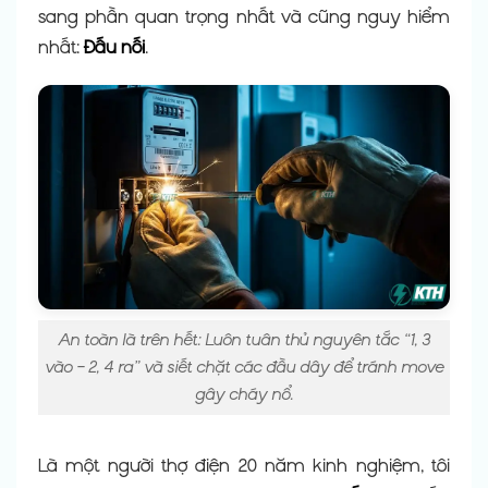
sang phần quan trọng nhất và cũng nguy hiểm
nhất:
Đấu nối
.
An toàn là trên hết: Luôn tuân thủ nguyên tắc “1, 3
vào – 2, 4 ra” và siết chặt các đầu dây để tránh move
gây cháy nổ.
Là một người thợ điện 20 năm kinh nghiệm, tôi