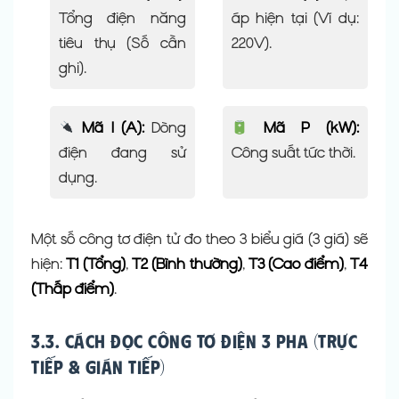
Tổng điện năng
áp hiện tại (Ví dụ:
tiêu thụ (Số cần
220V).
ghi).
Mã I (A):
Dòng
Mã P (kW):
điện đang sử
Công suất tức thời.
dụng.
Một số công tơ điện tử đo theo 3 biểu giá (3 giá) sẽ
hiện:
T1 (Tổng)
,
T2 (Bình thường)
,
T3 (Cao điểm)
,
T4
(Thấp điểm)
.
3.3. Cách đọc công tơ điện 3 pha (Trực
tiếp & Gián tiếp)