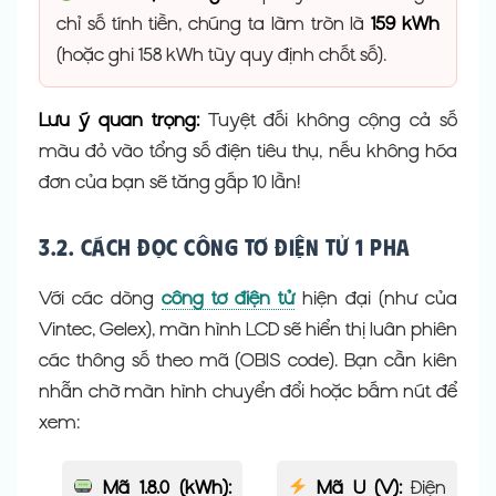
chỉ số tính tiền, chúng ta làm tròn là
159 kWh
(hoặc ghi 158 kWh tùy quy định chốt số).
Lưu ý quan trọng:
Tuyệt đối không cộng cả số
màu đỏ vào tổng số điện tiêu thụ, nếu không hóa
đơn của bạn sẽ tăng gấp 10 lần!
3.2. Cách đọc công tơ điện tử 1 pha
Với các dòng
công tơ điện tử
hiện đại (như của
Vintec, Gelex), màn hình LCD sẽ hiển thị luân phiên
các thông số theo mã (OBIS code). Bạn cần kiên
nhẫn chờ màn hình chuyển đổi hoặc bấm nút để
xem:
Mã 1.8.0 (kWh):
Mã U (V):
Điện