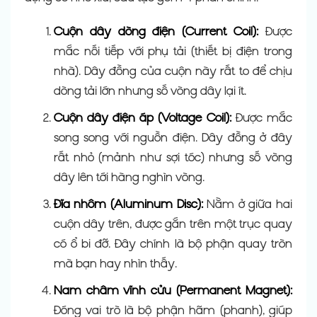
Cuộn dây dòng điện (Current Coil):
Được
mắc nối tiếp với phụ tải (thiết bị điện trong
nhà). Dây đồng của cuộn này rất to để chịu
dòng tải lớn nhưng số vòng dây lại ít.
Cuộn dây điện áp (Voltage Coil):
Được mắc
song song với nguồn điện. Dây đồng ở đây
rất nhỏ (mảnh như sợi tóc) nhưng số vòng
dây lên tới hàng nghìn vòng.
Đĩa nhôm (Aluminum Disc):
Nằm ở giữa hai
cuộn dây trên, được gắn trên một trục quay
có ổ bi đỡ. Đây chính là bộ phận quay tròn
mà bạn hay nhìn thấy.
Nam châm vĩnh cửu (Permanent Magnet):
Đóng vai trò là bộ phận hãm (phanh), giúp