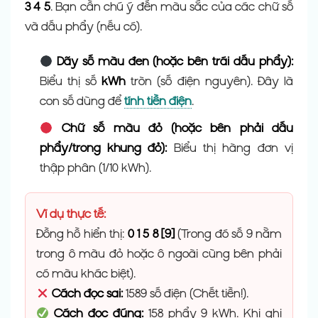
3 4 5
. Bạn cần chú ý đến màu sắc của các chữ số
và dấu phẩy (nếu có).
Dãy số màu đen (hoặc bên trái dấu phẩy):
Biểu thị số
kWh
tròn (số điện nguyên). Đây là
con số dùng để
tính tiền điện
.
Chữ số màu đỏ (hoặc bên phải dấu
phẩy/trong khung đỏ):
Biểu thị hàng đơn vị
thập phân (1/10 kWh).
Ví dụ thực tế:
Đồng hồ hiển thị:
0 1 5 8 [9]
(Trong đó số 9 nằm
trong ô màu đỏ hoặc ô ngoài cùng bên phải
có màu khác biệt).
Cách đọc sai:
1589 số điện (Chết tiền!).
Cách đọc đúng:
158 phẩy 9 kWh. Khi ghi