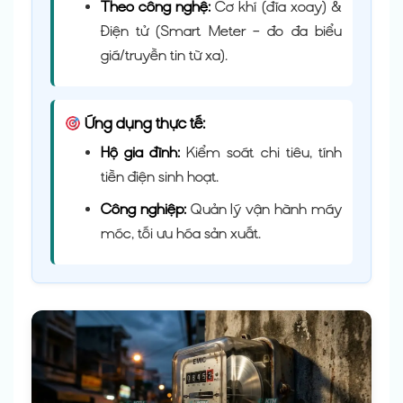
Theo công nghệ:
Cơ khí (đĩa xoay) &
Điện tử (Smart Meter – đo đa biểu
giá/truyền tin từ xa).
Ứng dụng thực tế:
Hộ gia đình:
Kiểm soát chi tiêu, tính
tiền điện sinh hoạt.
Công nghiệp:
Quản lý vận hành máy
móc, tối ưu hóa sản xuất.