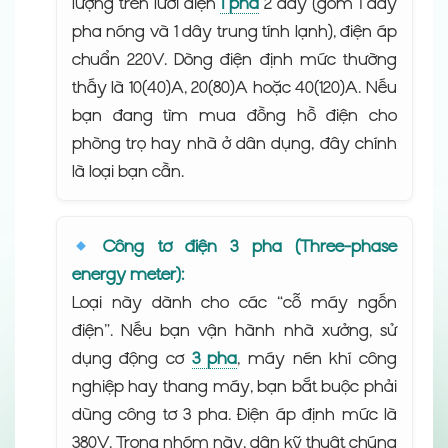
lượng trên lưới điện
1 pha
2 dây (gồm 1 dây
pha nóng và 1 dây trung tính lạnh), điện áp
chuẩn 220V. Dòng điện định mức thường
thấy là 10(40)A, 20(80)A hoặc 40(120)A. Nếu
bạn đang tìm mua đồng hồ điện cho
phòng trọ hay nhà ở dân dụng, đây chính
là loại bạn cần.
Công tơ điện 3 pha (Three-phase
energy meter):
Loại này dành cho các “cỗ máy ngốn
điện”. Nếu bạn vận hành nhà xưởng, sử
dụng động cơ
3 pha
, máy nén khí công
nghiệp hay thang máy, bạn bắt buộc phải
dùng công tơ 3 pha. Điện áp định mức là
380V. Trong nhóm này, dân kỹ thuật chúng