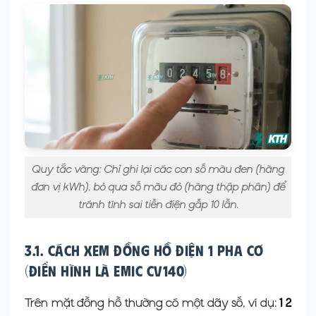
Quy tắc vàng: Chỉ ghi lại các con số màu đen (hàng
đơn vị kWh), bỏ qua số màu đỏ (hàng thập phân) để
tránh tính sai tiền điện gấp 10 lần.
3.1. Cách xem đồng hồ điện 1 pha cơ
(Điển hình là Emic CV140)
Trên mặt đồng hồ thường có một dãy số, ví dụ:
1 2