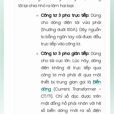
tôi lại chia nhỏ ra làm hai loại:
Công tơ 3 pha trực tiếp:
Dùng
cho dòng điện tải vừa phải
(thường dưới 100A). Dây nguồn
to bằng ngón tay cái được đấu
trực tiếp vào công tơ.
Công tơ 3 pha gián tiếp:
Dùng
cho tải cực lớn. Lúc này, dòng
điện không đi trực tiếp qua
công tơ mà phải đi qua một
thiết bị trung gian gọi là
Biến
dòng
(Current Transformer –
CT/TI). Chỉ số đọc được trên
mặt đồng hồ phải nhân với hệ
số biến dòng mới ra số điện