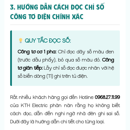
3. Hướng Dẫn Cách Đọc Chỉ Số
Công Tơ Điện Chính Xác
QUY TẮC ĐỌC SỐ:
Công tơ cơ 1 pha:
Chỉ đọc dãy số màu đen
(trước dấu phẩy), bỏ qua số màu đỏ.
Công
tơ gián tiếp:
Lấy chỉ số đọc được nhân với hệ
số biến dòng (TI) ghi trên tủ điện.
Rất nhiều khách hàng gọi đến Hotline
0968.27.11.99
của KTH Electric phàn nàn rằng họ không biết
cách đọc, dẫn đến nghi ngờ nhà đèn ghi sai số.
Dưới đây là hướng dẫn chi tiết cho từng loại.