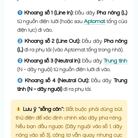
Khoang số 1 (Line In):
Đấu dây
Pha nóng (L)
từ nguồn điện lưới (hoặc sau
Aptomat
tổng của
điện lực) đi vào.
Khoang số 2 (Line Out):
Đấu dây
Pha nóng
(L)
đi ra phụ tải (vào Aptomat tổng trong nhà).
Khoang số 3 (Neutral In):
Đấu dây
Trung tính
(N – dây nguội) từ nguồn điện lưới đi vào.
Khoang số 4 (Neutral Out):
Đấu dây
Trung
tính (N – dây nguội)
đi ra phụ tải.
Lưu ý “sống còn”:
Bắt buộc phải dùng bút
thử điện để xác định chính xác dây pha nóng.
Nếu bạn đấu ngược (Dây nguội vào số 1, dây
nóng vào số 3), công tơ vẫn quay nhưng cực