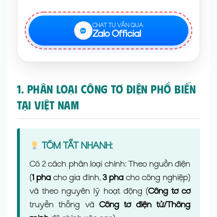
CHAT TƯ VẤN QUA
Zalo Official
1. Phân Loại Công Tơ Điện Phổ Biến
Tại Việt Nam
TÓM TẮT NHANH:
Có 2 cách phân loại chính: Theo nguồn điện
(
1 pha
cho gia đình,
3 pha
cho công nghiệp)
và theo nguyên lý hoạt động (
Công tơ cơ
truyền thống và
Công tơ điện tử/Thông