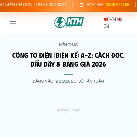
Bỏ
 PHÍ ĐƠN TRÊN 3.000.000Đ
HOTLINE:
0968.27.11.99
qua
VN
nội
EN
dung
KIẾN THỨC
Công Tơ Điện (Điện Kế) A-Z: Cách Đọc,
Đấu Dây & Bảng Giá 2026
ĐĂNG VÀO
19.12.2026
BỞI
ĐỖ TẤN TUẤN
QUẢNG CÁO