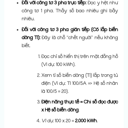
Đối với công tơ 3 pha trực tiếp:
Đọc y hệt như
công tơ 1 pha. Thấy số bao nhiêu ghi bấy
nhiêu.
Đối với công tơ 3 pha gián tiếp (Có lắp biến
dòng TI):
Đây là chỗ “chết người” nếu không
biết.
Đọc chỉ số hiển thị trên mặt đồng hồ
(Ví dụ: 100 kWh).
Xem tỉ số biến dòng (TI) lắp trong tủ
điện (Ví dụ: TI 100/5A => Hệ số nhân
là 100/5 = 20).
Điện năng thực tế = Chỉ số đọc được
x Hệ số biến dòng
.
Ví dụ:
100 x 20 =
2.000 kWh
.