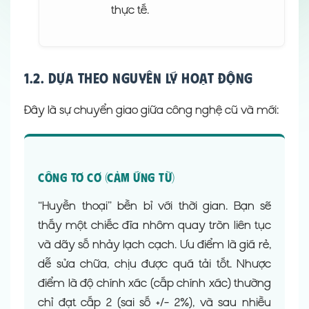
thực tế.
1.2. Dựa theo nguyên lý hoạt động
Đây là sự chuyển giao giữa công nghệ cũ và mới:
Công tơ cơ (Cảm ứng từ)
“Huyền thoại” bền bỉ với thời gian. Bạn sẽ
thấy một chiếc đĩa nhôm quay tròn liên tục
và dãy số nhảy lạch cạch. Ưu điểm là giá rẻ,
dễ sửa chữa, chịu được quá tải tốt. Nhược
điểm là độ chính xác (cấp chính xác) thường
chỉ đạt cấp 2 (sai số +/- 2%), và sau nhiều