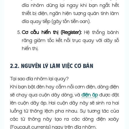
đĩa nhôm dừng lại ngay khi bạn ngắt hết
thiết bị điện, ngăn hiện tượng quán tính làm
đĩa quay tiếp (gây tốn tiền oan).
Cơ cấu hiển thị (Register):
Hệ thống bánh
răng giảm tốc kết nối trục quay với dãy số
hiển thị.
2.2. Nguyên lý làm việc cơ bản
Tại sao đĩa nhôm lại quay?
Khi bạn bật đèn hay cắm nồi cơm điện, dòng điện
sẽ chạy qua cuộn dây dòng, và
điện áp
được đặt
lên cuộn dây áp. Hai cuộn dây này sẽ sinh ra hai
luồng từ thông lệch pha nhau. Sự tương tác của
các từ thông này tạo ra các dòng điện xoáy
(Foucault currents) ngay trên đĩa nhôm.