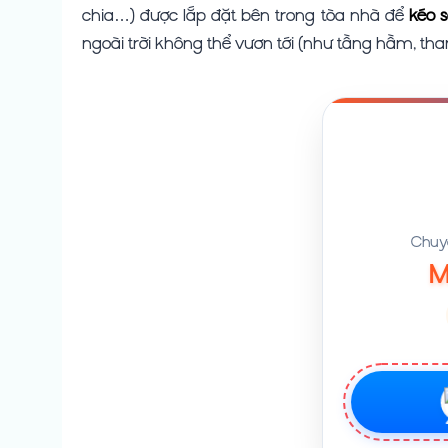
chia…) được lắp đặt bên trong tòa nhà để
kéo 
ngoài trời không thể vươn tới (như tầng hầm, th
Chuyê
M