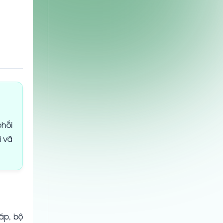
phối
i và
áp, bộ