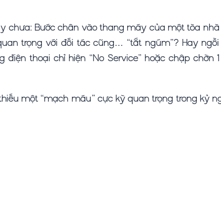
u này chưa: Bước chân vào thang máy của một tòa nh
 quan trọng với đối tác cũng… “tắt ngúm”? Hay ngồi
 điện thoại chỉ hiện “No Service” hoặc chập chờn 
ng thiếu một “mạch máu” cực kỳ quan trọng trong kỷ 