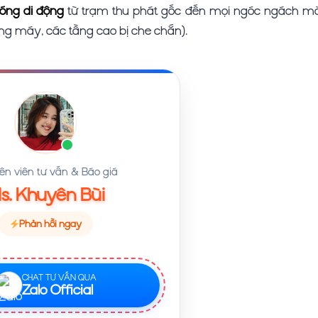
sóng di động
từ trạm thu phát gốc đến mọi ngóc ngách m
ang máy, các tầng cao bị che chắn).
n viên tư vấn & Báo giá
s. Khuyên Bùi
Phản hồi ngay
CHAT TƯ VẤN QUA
Zalo Official