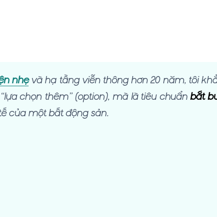
ện nhẹ
và hạ tầng viễn thông hơn 20 năm, tôi kh
 “lựa chọn thêm” (option), mà là tiêu chuẩn
bắt b
 tế của một bất động sản.