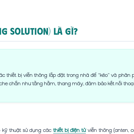
ng Solution) là gì?
ác thiết bị viễn thông lắp đặt trong nhà để “kéo” và phân 
 che chắn như tầng hầm, thang máy, đảm bảo kết nối thoạ
p kỹ thuật sử dụng các
thiết bị điện tử
viễn thông (anten, c