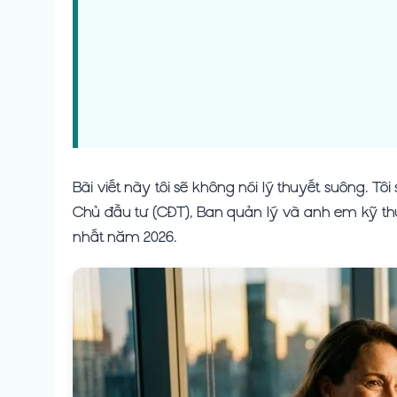
Bài viết này tôi sẽ không nói lý thuyết suông. Tô
Chủ đầu tư (CĐT), Ban quản lý và anh em kỹ thu
nhất năm 2026.