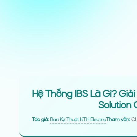
Hệ Thống IBS Là Gì? Giải
Solution 
Ban Kỹ Thuật KTH Electric
Tác giả:
Tham vấn:
Ch