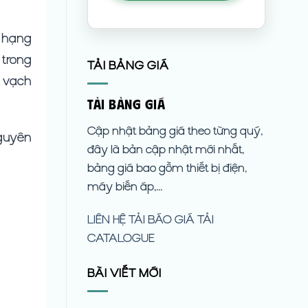
à hạng
 trong
TẢI BẢNG GIÁ
1 vạch
TẢI BẢNG GIÁ
Cập nhật bảng giá theo từng quý,
nguyên
đây là bản cập nhật mới nhất,
bảng giá bao gồm thiết bị điện,
máy biến áp,...
LIÊN HỆ
TẢI BÁO GIÁ
TẢI
CATALOGUE
BÀI VIẾT MỚI