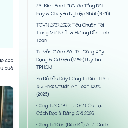
25+ Kịch Bản Lời Chào Tổng Đài
Hay & Chuyên Nghiệp Nhất (2026)
TCVN 2737:2023: Tiêu Chuẩn Tải
Trọng Mới Nhất & Hướng Dẫn Tính
Toán
Tư Vấn Giám Sát Thi Công Xây
Dựng & Cơ Điện (M&E) | Uy Tín
úp các
TPHCM
ệu quả
Sơ Đồ Đấu Dây Công Tơ Điện 1 Pha
& 3 Pha: Chuẩn An Toàn 100%
(2026)
Công Tơ Cơ Khí Là Gì? Cấu Tạo,
Cách Đọc & Bảng Giá 2026
Công Tơ Điện (Điện Kế) A-Z: Cách