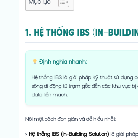
Mục lục
1. Hệ thống IBS (In-Buildi
Định nghĩa nhanh:
Hệ thống IBS là giải pháp kỹ thuật sử dụng c
sóng di động từ trạm gốc đến các khu vực bị
data liền mạch.
Nói một cách đơn giản và dễ hiểu nhất:
>
Hệ thống IBS (In-Building Solution)
là giải phá