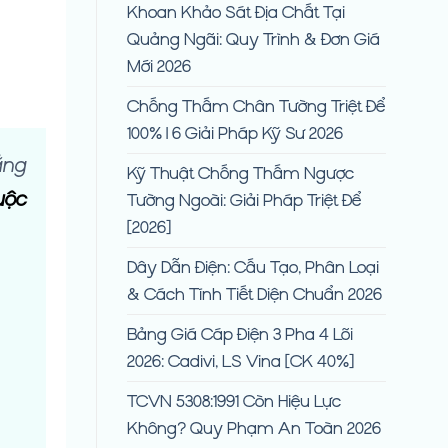
Khoan Khảo Sát Địa Chất Tại
Quảng Ngãi: Quy Trình & Đơn Giá
Mới 2026
Chống Thấm Chân Tường Triệt Để
100% | 6 Giải Pháp Kỹ Sư 2026
ẳng
Kỹ Thuật Chống Thấm Ngược
uộc
Tường Ngoài: Giải Pháp Triệt Để
[2026]
Dây Dẫn Điện: Cấu Tạo, Phân Loại
& Cách Tính Tiết Diện Chuẩn 2026
Bảng Giá Cáp Điện 3 Pha 4 Lõi
2026: Cadivi, LS Vina [CK 40%]
TCVN 5308:1991 Còn Hiệu Lực
Không? Quy Phạm An Toàn 2026