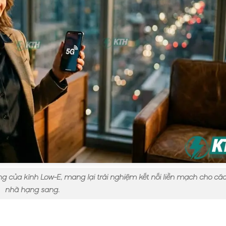
 của kính Low-E, mang lại trải nghiệm kết nối liền mạch cho các
nhà hạng sang.