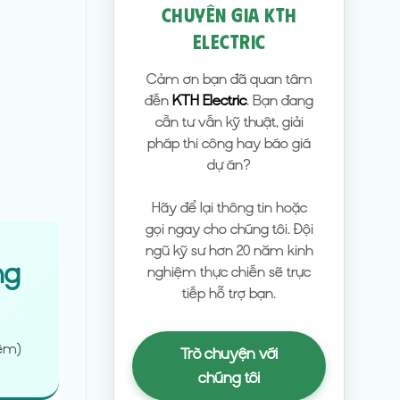
CHUYÊN GIA KTH
ELECTRIC
Cảm ơn bạn đã quan tâm
đến
KTH Electric
. Bạn đang
cần tư vấn kỹ thuật, giải
pháp thi công hay báo giá
dự án?
Hãy để lại thông tin hoặc
gọi ngay cho chúng tôi. Đội
ngũ kỹ sư hơn 20 năm kinh
ng
nghiệm thực chiến sẽ trực
tiếp hỗ trợ bạn.
iệm)
Trò chuyện với
chúng tôi