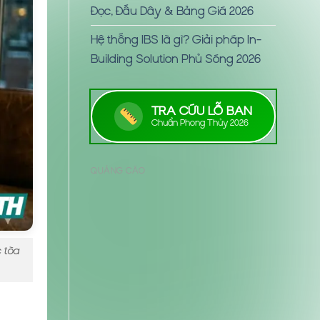
Đọc, Đấu Dây & Bảng Giá 2026
Hệ thống IBS là gì? Giải pháp In-
Building Solution Phủ Sóng 2026
TRA CỨU LỖ BAN
Chuẩn Phong Thủy 2026
QUẢNG CÁO
 tòa