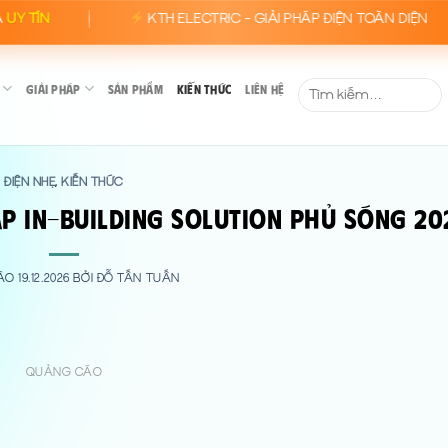
KTH ELECTRIC - GIẢI PHÁP ĐIỆN TOÀN DIỆN
Tìm
GIẢI PHÁP
SẢN PHẨM
KIẾN THỨC
LIÊN HỆ
kiếm:
ĐIỆN NHẸ
KIẾN THỨC
,
háp In-Building Solution Phủ Sóng 20
VÀO
19.12.2026
BỞI
ĐỖ TẤN TUẤN
QUẢNG CÁO