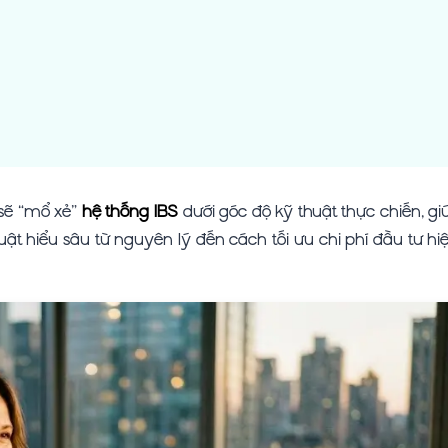
i sẽ “mổ xẻ”
hệ thống IBS
dưới góc độ kỹ thuật thực chiến, gi
ật hiểu sâu từ nguyên lý đến cách tối ưu chi phí đầu tư hi