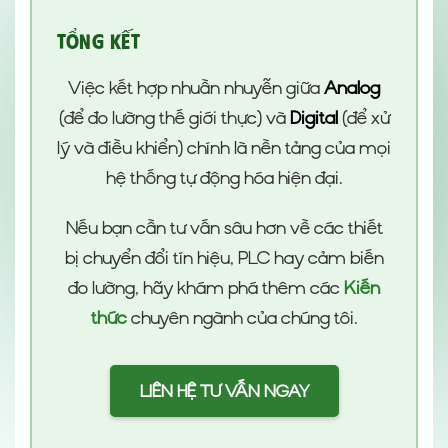
Tổng kết
Việc kết hợp nhuần nhuyễn giữa
Analog
(để đo lường thế giới thực) và
Digital
(để xử
lý và điều khiển) chính là nền tảng của mọi
hệ thống tự động hóa hiện đại.
Nếu bạn cần tư vấn sâu hơn về các thiết
bị chuyển đổi tín hiệu, PLC hay cảm biến
đo lường, hãy khám phá thêm các
Kiến
thức
chuyên ngành của chúng tôi.
LIÊN HỆ TƯ VẤN NGAY