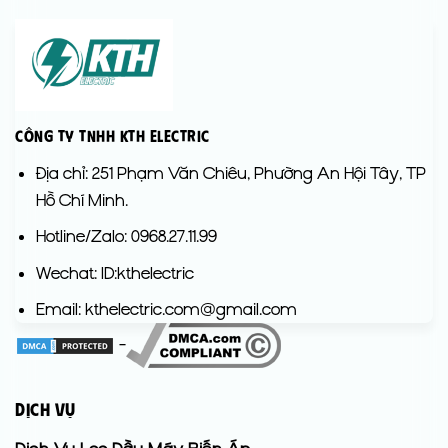
Công Ty TNHH KTH Electric
Địa chỉ: 251 Phạm Văn Chiêu, Phường An Hội Tây, TP
Hồ Chí Minh.
Hotline/Zalo: 0968.27.11.99
Wechat: ID:kthelectric
Email: kthelectric.com@gmail.com
-
DỊCH VỤ