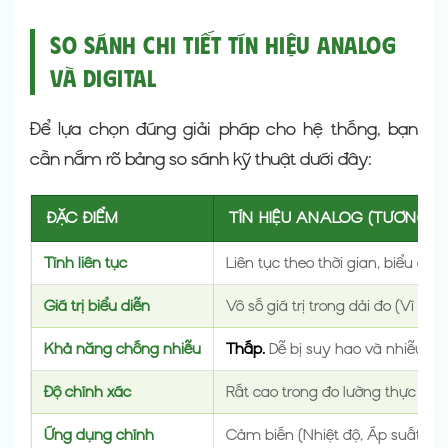
So sánh chi tiết tín hiệu Analog
và Digital
Để lựa chọn đúng giải pháp cho hệ thống, bạn
cần nắm rõ bảng so sánh kỹ thuật dưới đây:
ĐẶC ĐIỂM
TÍN HIỆU ANALOG (TƯƠNG T
Tính liên tục
Liên tục theo thời gian, biểu d
Giá trị biểu diễn
Vô số giá trị trong dải đo (Ví dụ: 5
Khả năng chống nhiễu
Thấp.
Dễ bị suy hao và nhiễu tín
Độ chính xác
Rất cao trong đo lường thực tế (đ
Ứng dụng chính
Cảm biến (Nhiệt độ, Áp suất, Lưu