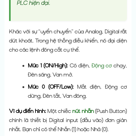
PLC hiện đại.
Khác với sự “uyển chuyển” của Analog, Digital rất
dứt khoát. Trong hệ thống điều khiển, nó đại diện
cho các lệnh đóng cắt cụ thể.
Mức 1 (ON/High):
Có điện,
Động cơ
chạy,
Đèn sáng, Van mở.
Mức 0 (OFF/Low):
Mất điện, Động cơ
dừng, Đèn tắt, Van đóng.
Ví dụ điển hình:
Một chiếc
nút nhấn
(Push Button)
chính là thiết bị Digital input (đầu vào) đơn giản
nhất. Bạn chỉ có thể Nhấn (1) hoặc Nhả (0).