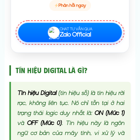
Phản hồi ngay
CHAT TƯ VẤN QUA
Zalo Official
Tín hiệu Digital là gì?
Tín hiệu Digital
(tín hiệu số) là tín hiệu rời
rạc, không liên tục. Nó chỉ tồn tại ở hai
trạng thái logic duy nhất là:
ON (Mức 1)
và
OFF (Mức 0)
. Tín hiệu này là ngôn
ngữ cơ bản của máy tính, vi xử lý và