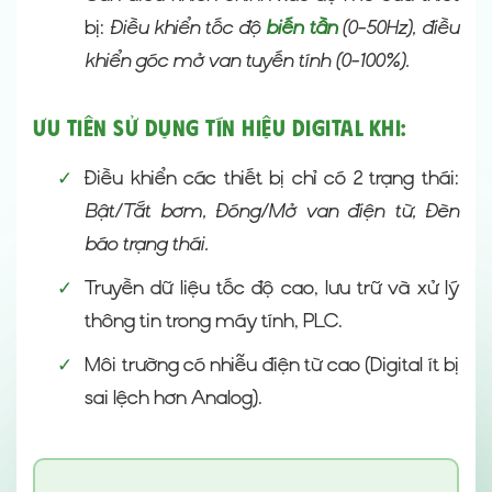
bị:
Điều khiển tốc độ
biến tần
(0-50Hz), điều
khiển góc mở van tuyến tính (0-100%).
Ưu tiên sử dụng Tín hiệu Digital khi:
✓
Điều khiển các thiết bị chỉ có 2 trạng thái:
Bật/Tắt bơm, Đóng/Mở van điện từ, Đèn
báo trạng thái.
✓
Truyền dữ liệu tốc độ cao, lưu trữ và xử lý
thông tin trong máy tính, PLC.
✓
Môi trường có nhiễu điện từ cao (Digital ít bị
sai lệch hơn Analog).