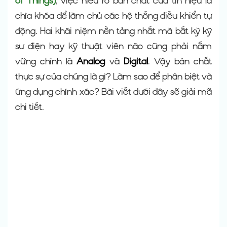
of Things)
, việc hiểu rõ bản chất của tín hiệu là
chìa khóa để làm chủ các hệ thống điều khiển tự
động. Hai khái niệm nền tảng nhất mà bất kỳ kỹ
sư điện hay kỹ thuật viên nào cũng phải nắm
vững chính là
Analog
và
Digital
. Vậy bản chất
thực sự của chúng là gì? Làm sao để phân biệt và
ứng dụng chính xác? Bài viết dưới đây sẽ giải mã
chi tiết.