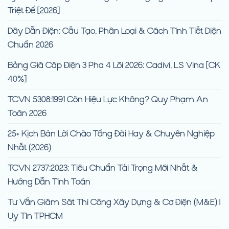
Triệt Để [2026]
Dây Dẫn Điện: Cấu Tạo, Phân Loại & Cách Tính Tiết Diện
Chuẩn 2026
Bảng Giá Cáp Điện 3 Pha 4 Lõi 2026: Cadivi, LS Vina [CK
40%]
TCVN 5308:1991 Còn Hiệu Lực Không? Quy Phạm An
Toàn 2026
25+ Kịch Bản Lời Chào Tổng Đài Hay & Chuyên Nghiệp
Nhất (2026)
TCVN 2737:2023: Tiêu Chuẩn Tải Trọng Mới Nhất &
Hướng Dẫn Tính Toán
Tư Vấn Giám Sát Thi Công Xây Dựng & Cơ Điện (M&E) |
Uy Tín TPHCM