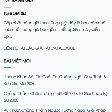
TẢI BẢNG GIÁ
TẢI BẢNG GIÁ
Cập nhật bảng giá theo từng quý, đây là bản cập nhật
mới nhất, bảng giá bao gồm thiết bị điện, máy biến
áp,...
LIÊN HỆ
TẢI BÁO GIÁ
TẢI CATALOGUE
BÀI VIẾT MỚI
Khoan Khảo Sát Địa Chất Tại Quảng Ngãi: Quy Trình &
Đơn Giá Mới 2026
Chống Thấm Chân Tường Triệt Để 100% | 6 Giải Pháp Kỹ
Sư 2026
Kỹ Thuật Chống Thấm Ngược Tường Ngoài: Giải Pháp