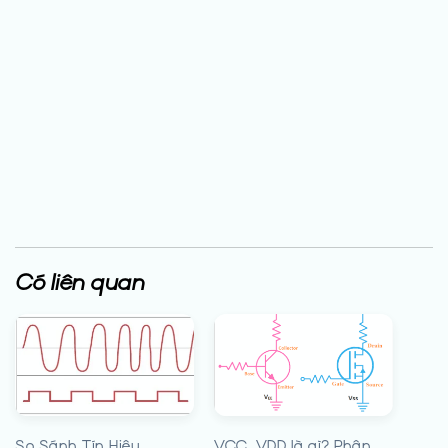
Có liên quan
So Sánh Tín Hiệu
VCC, VDD là gì? Phân