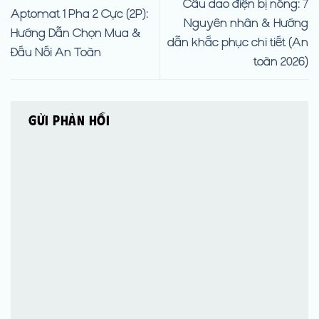
Cầu dao điện bị nóng: 7
Aptomat 1 Pha 2 Cực (2P):
Nguyên nhân & Hướng
Hướng Dẫn Chọn Mua &
dẫn khắc phục chi tiết (An
Đấu Nối An Toàn
toàn 2026)
Gửi phản hồi