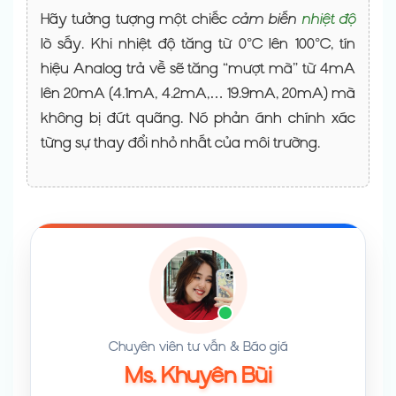
Hãy tưởng tượng một chiếc
cảm biến
nhiệt độ
lò sấy. Khi nhiệt độ tăng từ 0°C lên 100°C, tín
hiệu Analog trả về sẽ tăng “mượt mà” từ 4mA
lên 20mA (4.1mA, 4.2mA,… 19.9mA, 20mA) mà
không bị đứt quãng. Nó phản ánh chính xác
từng sự thay đổi nhỏ nhất của môi trường.
Chuyên viên tư vấn & Báo giá
Ms. Khuyên Bùi