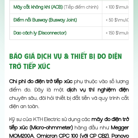
Máy cắt không khí (ACB)
(Tiếp điểm chính)
< 100 $\mu\Ome
Điểm nối Busway (Busway Joint)
< 50 $\mu\Ome
Dao cách ly (Disconnector)
< 150 $\mu\Om
Báo Giá Dịch Vụ & Thiết Bị Đo Điện
Trở Tiếp Xúc
Chi phí đo điện trở tiếp xúc
phụ thuộc vào số lượng
điểm đo. Đây là một
dịch vụ thí nghiệm điện
chuyên sâu, đòi hỏi thiết bị đắt tiền và quy trình cắt
điện an toàn.
Kỹ sư của KTH Electric sử dụng các
máy đo điện trở
tiếp xúc (Micro-ohmmeter)
hàng đầu như
Megger
MOM200A
,
Omicron CPC 100 (với CP CB2)
,
Ponovo