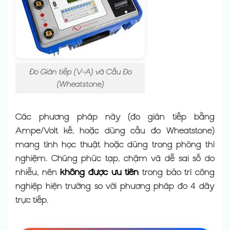
Đo Gián tiếp (V-A) và Cầu Đo
(Wheatstone)
Các phương pháp này (đo gián tiếp bằng
Ampe/Volt kế, hoặc dùng cầu đo Wheatstone)
mang tính học thuật hoặc dùng trong phòng thí
nghiệm. Chúng phức tạp, chậm và dễ sai số do
nhiễu, nên
không được ưu tiên
trong bảo trì công
nghiệp hiện trường so với phương pháp đo 4 dây
trực tiếp.