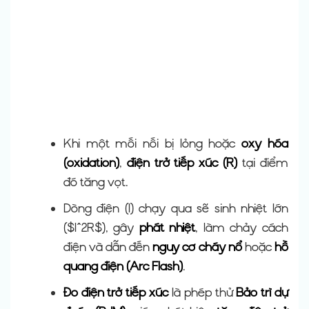
Khi một mối nối bị lỏng hoặc
oxy hóa
(oxidation)
,
điện trở tiếp xúc (R)
tại điểm
đó tăng vọt.
Dòng điện (I) chạy qua sẽ sinh nhiệt lớn
($I^2R$), gây
phát nhiệt
, làm chảy cách
điện và dẫn đến
nguy cơ cháy nổ
hoặc
hồ
quang điện (Arc Flash)
.
Đo điện trở tiếp xúc
là phép thử
Bảo trì dự