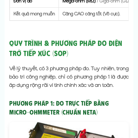
Đơn vị đo
Mega-ohm (MΩ)
/ Giga-ohm (GΩ).
Kết quả mong muốn
Càng CAO càng tốt (Vô cực).
Quy Trình & Phương Pháp Đo Điện
Trở Tiếp Xúc (SOP)
Về lý thuyết, có 3 phương pháp đo. Tuy nhiên, trong
bảo trì công nghiệp, chỉ có phương pháp 1 là được
áp dụng rộng rãi vì tính chính xác và an toàn.
Phương Pháp 1: Đo Trực Tiếp Bằng
Micro-ohmmeter (Chuẩn NETA)