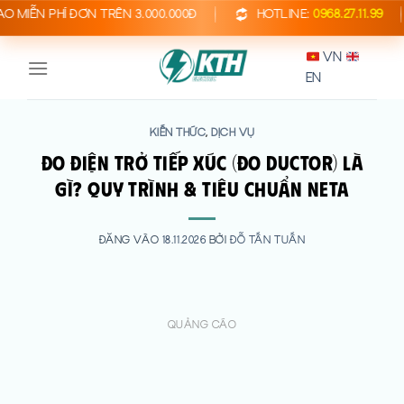
Bỏ
N PHÍ ĐƠN TRÊN 3.000.000Đ
HOTLINE:
0968.27.11.99
qua
VN
nội
EN
dung
KIẾN THỨC
DỊCH VỤ
,
Đo Điện Trở Tiếp Xúc (Đo Ductor) Là
Gì? Quy Trình & Tiêu Chuẩn NETA
ĐĂNG VÀO
18.11.2026
BỞI
ĐỖ TẤN TUẤN
QUẢNG CÁO