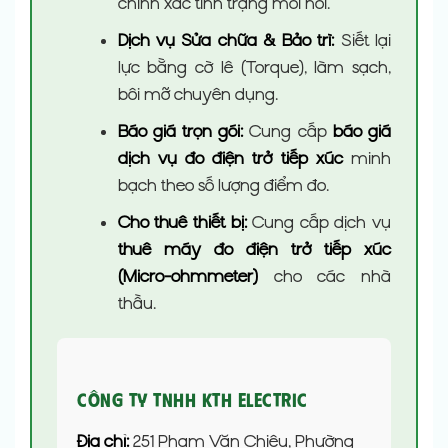
chính xác tình trạng mối nối.
Dịch vụ Sửa chữa & Bảo trì:
Siết lại
lực bằng cờ lê (Torque), làm sạch,
bôi mỡ chuyên dụng.
Báo giá trọn gói:
Cung cấp
báo giá
dịch vụ đo điện trở tiếp xúc
minh
bạch theo số lượng điểm đo.
Cho thuê thiết bị:
Cung cấp dịch vụ
thuê máy đo điện trở tiếp xúc
(Micro-ohmmeter)
cho các nhà
thầu.
Công Ty TNHH KTH Electric
Địa chỉ:
251 Phạm Văn Chiêu, Phường