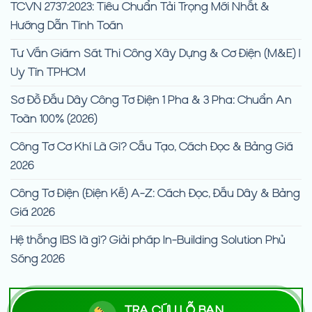
TCVN 2737:2023: Tiêu Chuẩn Tải Trọng Mới Nhất &
Hướng Dẫn Tính Toán
Tư Vấn Giám Sát Thi Công Xây Dựng & Cơ Điện (M&E) |
Uy Tín TPHCM
Sơ Đồ Đấu Dây Công Tơ Điện 1 Pha & 3 Pha: Chuẩn An
Toàn 100% (2026)
Công Tơ Cơ Khí Là Gì? Cấu Tạo, Cách Đọc & Bảng Giá
2026
Công Tơ Điện (Điện Kế) A-Z: Cách Đọc, Đấu Dây & Bảng
Giá 2026
Hệ thống IBS là gì? Giải pháp In-Building Solution Phủ
Sóng 2026
TRA CỨU LỖ BAN