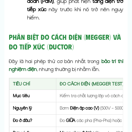
đoán (PdM)
, giúp phát hiện
tăng điện trở
tiếp xúc
này trước khi nó trở nên nguy
hiểm.
Phân Biệt Đo Cách Điện (Megger) và
Đo Tiếp Xúc (Ductor)
Đây là hai phép thử cơ bản nhất trong
bảo trì thí
nghiệm điện
, nhưng thường bị nhầm lẫn.
TIÊU CHÍ
ĐO CÁCH ĐIỆN (MEGGER TEST)
Mục tiêu
Kiểm tra chất lượng lớp vỏ cách điện (
Nguyên lý
Bơm
Điện áp cao (V)
(500V – 5000V) / 
Đo ở đâu?
Đo
GIỮA
các pha (Pha-Pha) hoặc
GIỮ