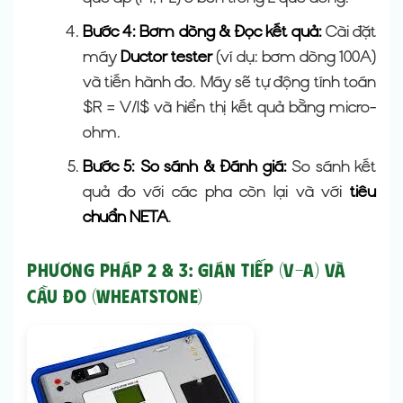
Bước 4: Bơm dòng & Đọc kết quả:
Cài đặt
máy
Ductor tester
(ví dụ: bơm dòng 100A)
và tiến hành đo. Máy sẽ tự động tính toán
$R = V/I$ và hiển thị kết quả bằng micro-
ohm.
Bước 5: So sánh & Đánh giá:
So sánh kết
quả đo với các pha còn lại và với
tiêu
chuẩn NETA
.
Phương Pháp 2 & 3: Gián tiếp (V-A) và
Cầu Đo (Wheatstone)