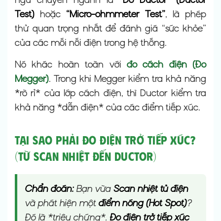
Test)
hoặc
“Micro-ohmmeter Test”
, là phép
thử quan trọng nhất để đánh giá “sức khỏe”
của các mối nối điện trong hệ thống.
Nó khác hoàn toàn với
đo cách điện (Đo
Megger)
. Trong khi Megger kiểm tra khả năng
*rò rỉ* của lớp cách điện, thì Ductor kiểm tra
khả năng *dẫn điện* của các điểm tiếp xúc.
Tại Sao Phải Đo Điện Trở Tiếp Xúc?
(Từ Scan Nhiệt Đến Ductor)
Chẩn đoán:
Bạn vừa
Scan nhiệt tủ điện
và phát hiện một
điểm nóng (Hot Spot)
?
Đó là *triệu chứng*.
Đo điện trở tiếp xúc