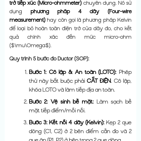
trở tiếp xúc (Micro-ohmmeter)
chuyên dụng. Nó sử
dụng
phương pháp 4 dây (Four-wire
measurement)
hay còn gọi là phương pháp Kelvin
để loại bỏ hoàn toàn điện trở của dây đo, cho kết
quả chính xác đến mức micro-ohm
($\mu\Omega$).
Quy trình 5 bước đo Ductor (SOP):
Bước 1: Cô lập & An toàn (LOTO):
Phép
thử này bắt buộc phải
CẮT ĐIỆN
. Cô lập,
khóa LOTO và làm tiếp địa an toàn.
Bước 2: Vệ sinh bề mặt:
Làm sạch bề
mặt tiếp điểm/mối nối.
Bước 3: Kết nối 4 dây (Kelvin):
Kẹp 2 que
dòng (C1, C2) ở 2 bên điểm cần đo và 2
que áp (P1, P2) ở bên trong 2 que dòng.