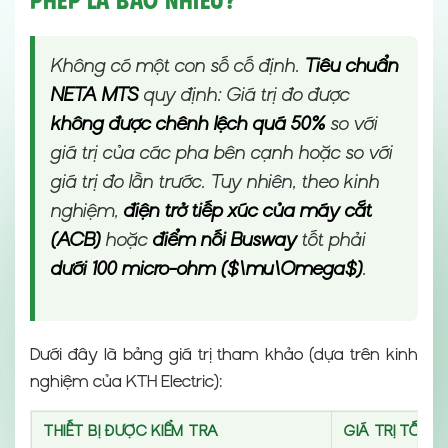
Phép Là Bao Nhiêu?
Không có một con số cố định.
Tiêu chuẩn
NETA MTS
quy định: Giá trị đo được
không được chênh lệch quá 50%
so với
giá trị của các pha bên cạnh hoặc so với
giá trị đo lần trước. Tuy nhiên, theo kinh
nghiệm,
điện trở tiếp xúc của máy cắt
(ACB)
hoặc
điểm nối Busway
tốt phải
dưới 100 micro-ohm ($\mu\Omega$)
.
Dưới đây là bảng giá trị tham khảo (dựa trên kinh
nghiệm của KTH Electric):
THIẾT BỊ ĐƯỢC KIỂM TRA
GIÁ TRỊ TỐT (