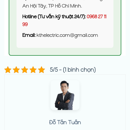
An Hội Tây, TP Hồ Chí Minh.
Hotline (Tư vấn kỹ thuật 24/7):
0968 27 11
99
Email:
kthelectric.com@gmail.com
5/5 - (1 bình chọn)
Đỗ Tấn Tuấn