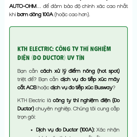
AUTO-OHM
… để đảm bảo độ chính xác cao nhất
khi
bơm dòng 100A
(hoặc cao hơn).
KTH Electric: Công Ty Thí Nghiệm
Điện (Đo Ductor) Uy Tín
Bạn cần
cách xử lý điểm nóng (hot spot)
triệt để? Bạn cần
dịch vụ đo tiếp xúc máy
cắt ACB
hoặc
dịch vụ đo tiếp xúc Busway
?
KTH Electric là
công ty thí nghiệm điện (Đo
Ductor)
chuyên nghiệp. Chúng tôi cung cấp
trọn gói:
Dịch vụ đo Ductor (100A):
Xác nhận