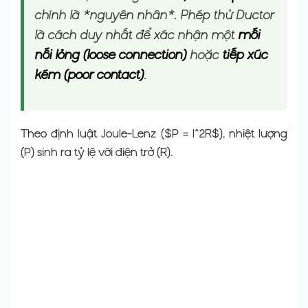
chính là *nguyên nhân*. Phép thử Ductor
là cách duy nhất để xác nhận một
mối
nối lỏng (loose connection)
hoặc
tiếp xúc
kém (poor contact)
.
Theo định luật Joule-Lenz ($P = I^2R$), nhiệt lượng
(P) sinh ra tỷ lệ với điện trở (R).