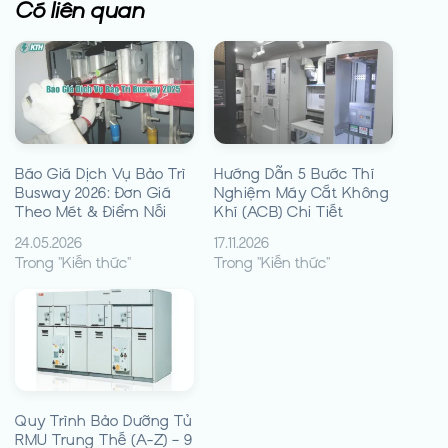
Có liên quan
Báo Giá Dịch Vụ Bảo Trì
Hướng Dẫn 5 Bước Thí
Busway 2026: Đơn Giá
Nghiệm Máy Cắt Không
Theo Mét & Điểm Nối
Khí (ACB) Chi Tiết
24.05.2026
17.11.2026
Trong "Kiến thức"
Trong "Kiến thức"
Quy Trình Bảo Dưỡng Tủ
RMU Trung Thế (A-Z) – 9