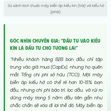
So sánh kích thước máy biến áp kiểu kín (trái) và kiểu hở
(phải).
Góc nhìn Chuyên gia: “Đầu tư vào Kiểu
Kín là Đầu tư cho Tương lai”
“Nhiều khách hàng B2B ban đầu chỉ tập
trung vào giá mua (CapEx), nhưng họ quên
mất Tổng chi phí sở hữu (TCO). Một máy
biến áp kiểu hở có thể rẻ hơn 10-15% ban
đầu, nhưng chi phí bảo trì, lọc dầu, và rủi ro
dừng máy trong 5 năm đầu tiên gần như
chắc chắn sẽ xóa đi lợi thế đó. Máy biến áp