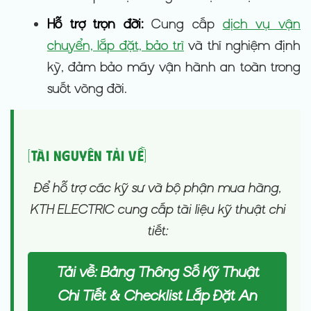
Hỗ trợ trọn đời:
Cung cấp
dịch vụ vận
chuyển, lắp đặt, bảo trì
và thí nghiệm định
kỳ, đảm bảo máy vận hành an toàn trong
suốt vòng đời.
[Tài nguyên Tải về]
Để hỗ trợ các kỹ sư và bộ phận mua hàng,
KTH ELECTRIC cung cấp tài liệu kỹ thuật chi
tiết:
Tải về: Bảng Thông Số Kỹ Thuật
Chi Tiết & Checklist Lắp Đặt An