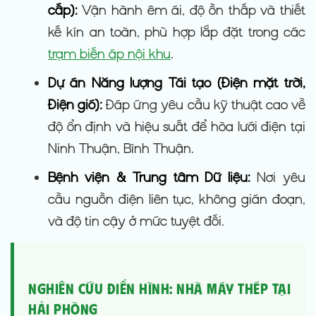
cấp):
Vận hành êm ái, độ ồn thấp và thiết
kế kín an toàn, phù hợp lắp đặt trong các
trạm biến áp nội khu
.
Dự án Năng lượng Tái tạo (Điện mặt trời,
Điện gió):
Đáp ứng yêu cầu kỹ thuật cao về
độ ổn định và hiệu suất để hòa lưới điện tại
Ninh Thuận, Bình Thuận.
Bệnh viện & Trung tâm Dữ liệu:
Nơi yêu
cầu nguồn điện liên tục, không gián đoạn,
và độ tin cậy ở mức tuyệt đối.
Nghiên cứu Điển hình: Nhà máy Thép tại
Hải Phòng