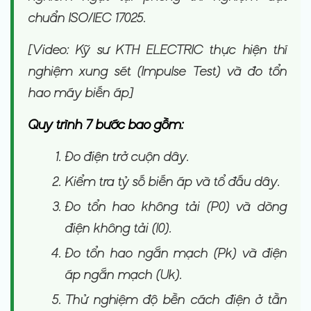
chuẩn ISO/IEC 17025.
[Video: Kỹ sư KTH ELECTRIC thực hiện thí
nghiệm xung sét (Impulse Test) và đo tổn
hao máy biến áp]
Quy trình 7 bước bao gồm:
Đo điện trở cuộn dây.
Kiểm tra tỷ số biến áp và tổ đấu dây.
Đo tổn hao không tải (P0) và dòng
điện không tải (I0).
Đo tổn hao ngắn mạch (Pk) và điện
áp ngắn mạch (Uk).
Thử nghiệm độ bền cách điện ở tần