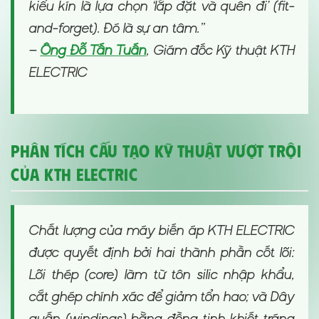
kiểu kín là lựa chọn ‘lắp đặt và quên đi’ (fit-
and-forget). Đó là sự an tâm.”
—
Ông Đỗ Tấn Tuấn
, Giám đốc Kỹ thuật KTH
ELECTRIC
Phân tích Cấu tạo Kỹ thuật Vượt trội
của KTH ELECTRIC
Chất lượng của máy biến áp KTH ELECTRIC
được quyết định bởi hai thành phần cốt lõi:
Lõi thép (core) làm từ tôn silic nhập khẩu,
cắt ghép chính xác để giảm tổn hao; và Dây
quấn (windings) bằng đồng tinh khiết tráng