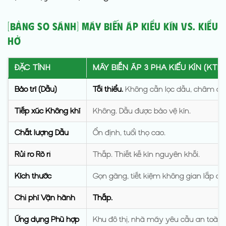
[Bảng So Sánh] Máy Biến Áp Kiểu Kín vs. Kiểu
Hở
ĐẶC TÍNH
MÁY BIẾN ÁP 3 PHA KIỂU KÍN (KTH
Bảo trì (Dầu)
Tối thiểu.
Không cần lọc dầu, châm dầu
Tiếp xúc Không khí
Không. Dầu được bảo vệ kín.
Chất lượng Dầu
Ổn định, tuổi thọ cao.
Rủi ro Rò rỉ
Thấp. Thiết kế kín nguyên khối.
Kích thước
Gọn gàng, tiết kiệm không gian lắp đặt
Chi phí Vận hành
Thấp.
Ứng dụng Phù hợp
Khu đô thị, nhà máy yêu cầu an toàn 