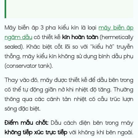
Máy biến áp 3 pha kiểu kín là loại
máy biến áp
ngâm dầu
có thiết kế
kín hoàn toàn
(hermetically
sealed). Khác biệt cốt lõi so với “kiểu hở” truyền
thống, máy kiểu kín không sử dụng bình dầu phụ
(conservator tank).
Thay vào đó, máy được thiết kế để dầu bên trong
có thể tự động giãn nở khi nhiệt độ tăng. Thường
thông qua các cánh tản nhiệt có cấu trúc lượn
sóng đặc biệt.
Điểm mấu chốt:
Dầu cách điện bên trong máy
không tiếp xúc trực tiếp
với không khí bên ngoài.