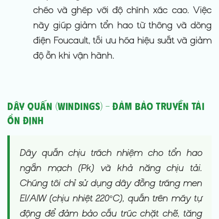
chéo và ghép với độ chính xác cao. Việc
này giúp giảm tổn hao từ thông và dòng
điện Foucault, tối ưu hóa hiệu suất và giảm
độ ồn khi vận hành.
Dây quấn (Windings) – Đảm bảo Truyền tải
Ổn định
Dây quấn chịu trách nhiệm cho tổn hao
ngắn mạch (Pk) và khả năng chịu tải.
Chúng tôi chỉ sử dụng dây đồng tráng men
EI/AIW (chịu nhiệt 220°C), quấn trên máy tự
động để đảm bảo cấu trúc chặt chẽ, tăng