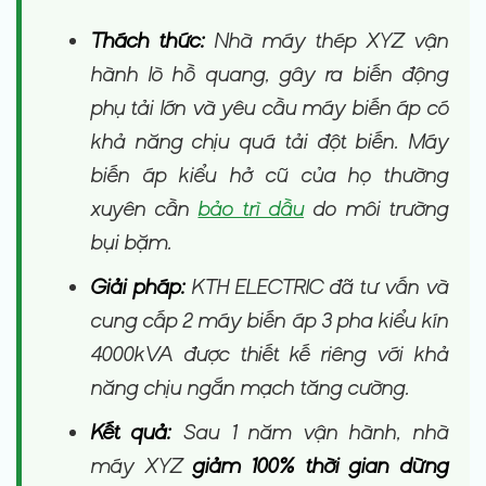
Thách thức:
Nhà máy thép XYZ vận
hành lò hồ quang, gây ra biến động
phụ tải lớn và yêu cầu máy biến áp có
khả năng chịu quá tải đột biến. Máy
biến áp kiểu hở cũ của họ thường
xuyên cần
bảo trì dầu
do môi trường
bụi bặm.
Giải pháp:
KTH ELECTRIC đã tư vấn và
cung cấp 2 máy biến áp 3 pha kiểu kín
4000kVA được thiết kế riêng với khả
năng chịu ngắn mạch tăng cường.
Kết quả:
Sau 1 năm vận hành, nhà
máy XYZ
giảm 100% thời gian dừng