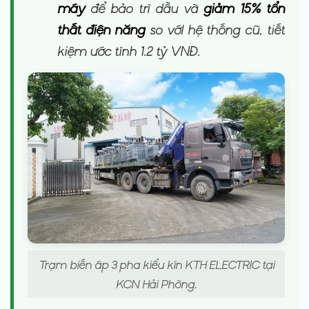
máy
để bảo trì dầu và
giảm 15% tổn
thất điện năng
so vớI hệ thống cũ, tiết
kiệm ước tính 1.2 tỷ VNĐ.
Trạm biến áp 3 pha kiểu kín KTH ELECTRIC tại
KCN Hải Phòng.