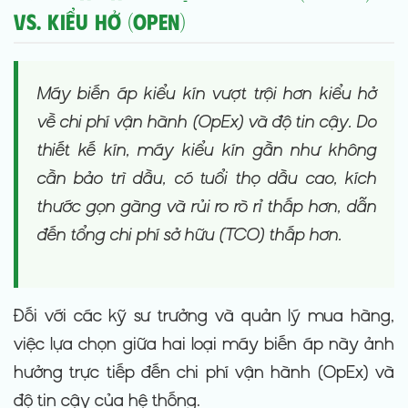
vs. Kiểu Hở (Open)
Máy biến áp kiểu kín vượt trội hơn kiểu hở
về chi phí vận hành (OpEx) và độ tin cậy. Do
thiết kế kín, máy kiểu kín gần như không
cần bảo trì dầu, có tuổi thọ dầu cao, kích
thước gọn gàng và rủi ro rò rỉ thấp hơn, dẫn
đến tổng chi phí sở hữu (TCO) thấp hơn.
Đối với các kỹ sư trưởng và quản lý mua hàng,
việc lựa chọn giữa hai loại máy biến áp này ảnh
hưởng trực tiếp đến chi phí vận hành (OpEx) và
độ tin cậy của hệ thống.