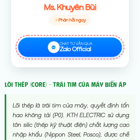
Ms. Khuyên Bùi
Phản hồi ngay
CHAT TƯ VẤN QUA
Zalo Official
Lõi thép (Core) – Trái tim của Máy biến áp
Lõi thép là trái tim của máy, quyết định tổn
hao không tải (P0). KTH ELECTRIC sử dụng
tôn silic (thép kỹ thuật điện) chất lượng cao
nhập khẩu (Nippon Steel, Posco), được chế