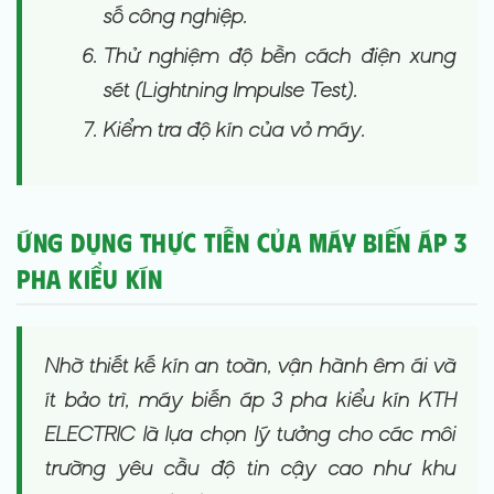
số công nghiệp.
Thử nghiệm độ bền cách điện xung
sét (Lightning Impulse Test).
Kiểm tra độ kín của vỏ máy.
Ứng dụng Thực tiễn của Máy biến áp 3
pha Kiểu kín
Nhờ thiết kế kín an toàn, vận hành êm ái và
ít bảo trì, máy biến áp 3 pha kiểu kín KTH
ELECTRIC là lựa chọn lý tưởng cho các môi
trường yêu cầu độ tin cậy cao như khu