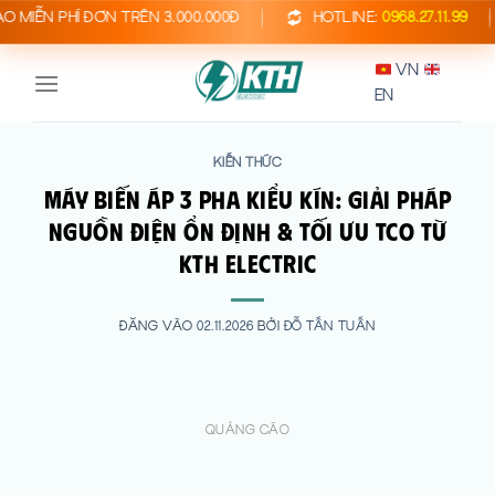
Bỏ
 PHÍ ĐƠN TRÊN 3.000.000Đ
HOTLINE:
0968.27.11.99
qua
VN
nội
EN
dung
KIẾN THỨC
Máy Biến Áp 3 Pha Kiểu Kín: Giải Pháp
Nguồn Điện Ổn Định & Tối Ưu TCO từ
KTH ELECTRIC
ĐĂNG VÀO
02.11.2026
BỞI
ĐỖ TẤN TUẤN
QUẢNG CÁO