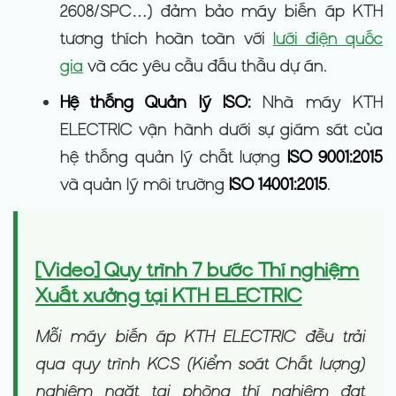
2608/SPC…) đảm bảo máy biến áp KTH
tương thích hoàn toàn với
lưới điện quốc
gia
và các yêu cầu đấu thầu dự án.
Hệ thống Quản lý ISO:
Nhà máy KTH
ELECTRIC vận hành dưới sự giám sát của
hệ thống quản lý chất lượng
ISO 9001:2015
và quản lý môi trường
ISO 14001:2015
.
[Video] Quy trình 7 bước Thí nghiệm
Xuất xưởng tại KTH ELECTRIC
Mỗi máy biến áp KTH ELECTRIC đều trải
qua quy trình KCS (Kiểm soát Chất lượng)
nghiêm ngặt tại phòng thí nghiệm đạt