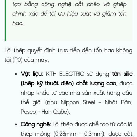
tạo bằng công nghệ cắt chéo và ghép
chính xác để tối ưu hiệu suất và giảm tổn
hao.
Lõi thép quyết định trực tiếp đến tổn hao không
tải (P0) của máy.
Vật liệu:
KTH ELECTRIC sử dụng
tôn silic
(thép kỹ thuật điện) chất lượng cao
, được
nhập khẩu từ các nhà sản xuất hàng đầu
thế giới (như Nippon Steel – Nhật Bản,
Posco – Hàn Quốc).
Công nghệ:
Lõi thép được chế tạo từ các lá
thép mỏng (0.23mm – 0.3mm), được cắt