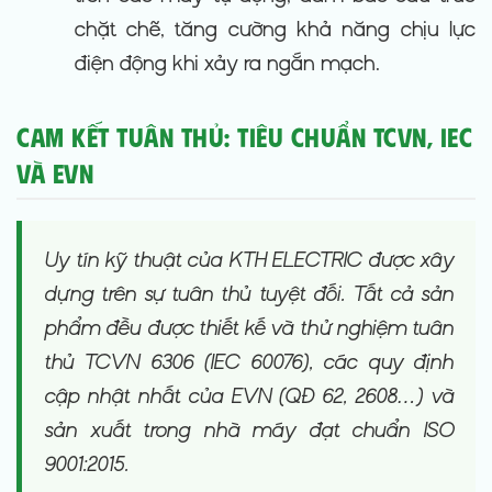
chặt chẽ, tăng cường khả năng chịu lực
điện động khi xảy ra ngắn mạch.
Cam kết Tuân thủ: Tiêu chuẩn TCVN, IEC
và EVN
Uy tín kỹ thuật của KTH ELECTRIC được xây
dựng trên sự tuân thủ tuyệt đối. Tất cả sản
phẩm đều được thiết kế và thử nghiệm tuân
thủ TCVN 6306 (IEC 60076), các quy định
cập nhật nhất của EVN (QĐ 62, 2608…) và
sản xuất trong nhà máy đạt chuẩn ISO
9001:2015.