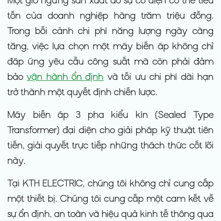
Một giờ ngừng sản xuất do sự cố điện có thể tiêu
tốn của doanh nghiệp hàng trăm triệu đồng.
Trong bối cảnh chi phí năng lượng ngày càng
tăng, việc lựa chọn một máy biến áp không chỉ
đáp ứng yêu cầu công suất mà còn phải đảm
bảo
vận hành ổn định
và tối ưu chi phí dài hạn
trở thành một quyết định chiến lược.
Máy biến áp 3 pha kiểu kín (Sealed Type
Transformer) đại diện cho giải pháp kỹ thuật tiên
tiến, giải quyết trực tiếp những thách thức cốt lõi
này.
Tại KTH ELECTRIC, chúng tôi không chỉ cung cấp
một thiết bị. Chúng tôi cung cấp một cam kết về
sự ổn định, an toàn và hiệu quả kinh tế thông qua