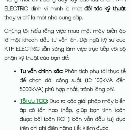
ELECTRIC định vị mình là một
đối tác kỹ thuật
thay vì chỉ là một nhà cung cấp.
Chúng tôi hiểu rằng việc mua một máy biến áp
là một khoản đầu tư vốn lớn. Đội ngũ kỹ sư của
KTH ELECTRIC sẵn sàng làm việc trực tiếp với bộ
phận kỹ thuật của bạn để:
Tư vấn chính xác:
Phân tích phụ tải thực tế
để chọn dải công suất (từ 100kVA đến
5000kVA) phù hợp nhất, tránh lãng phí.
Tối ưu TCO
:
Đưa ra các giải pháp máy biến
áp có tổn hao thấp, giúp bạn tính toán
được bài toán ROI (Hoàn vốn đầu tư) dựa
trên chi phí điện năng tiết kiệm được.