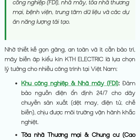
công nghiệp (FDI), nhà máy, tòa nhà thương
mại, bệnh viện, trung tâm dữ liệu và các dự
án năng lượng tái tạo.
Nhờ thiết kế gọn gàng, an toàn và ít cần bảo trì,
máy biến áp kiểu kín KTH ELECTRIC là lựa chọn
lý tưởng cho nhiều công trình tại Việt Nam:
Khu công nghiệp & Nhà máy (FDI)
:
Đảm
bảo nguồn điện ổn định 24/7 cho dây
chuyền sản xuất (dệt may, điện tử, chế
biến), chịu được môi trường vận hành khắc
nghiệt.
Tòa nhà Thương mại & Chung cư (Cao