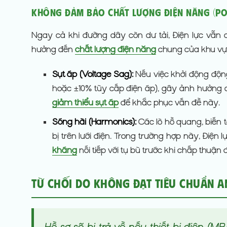
Không đảm bảo chất lượng điện năng (Po
Ngay cả khi đường dây còn dư tải, Điện lực vẫn c
hưởng đến
chất lượng điện năng
chung của khu vự
Sụt áp (Voltage Sag):
Nếu việc khởi động động
hoặc ±10% tùy cấp điện áp), gây ảnh hưởng
giảm thiểu sụt áp
để khắc phục vấn đề này.
Sóng hài (Harmonics):
Các lò hồ quang, biến 
bị trên lưới điện. Trong trường hợp này, Điện
kháng
nối tiếp với tụ bù trước khi chấp thuận 
Từ Chối Do Không Đạt Tiêu Chuẩn An
Hồ sơ sẽ bị trả về nếu thiết bị điện (