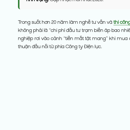
Trong suốt hơn 20 năm làm nghề tư vấn và
thi côn
không phải là “chi phí đầu tư trạm biến áp bao nhiê
nghiệp rơi vào cảnh “tiền mất tật mang” khi mua 
thuận đấu nối từ phía Công ty Điện lực.