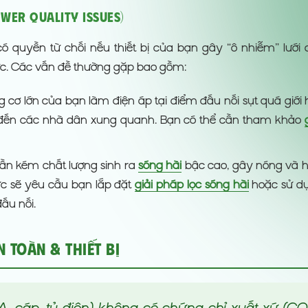
wer Quality Issues)
ó quyền từ chối nếu thiết bị của bạn gây “ô nhiễm” lưới 
c. Các vấn đề thường gặp bao gồm:
 cơ lớn của bạn làm điện áp tại điểm đấu nối sụt quá giới
 đến các nhà dân xung quanh. Bạn có thể cần tham khảo
tần kém chất lượng sinh ra
sóng hài
bậc cao, gây nóng và h
 lực sẽ yêu cầu bạn lắp đặt
giải pháp lọc sóng hài
hoặc sử d
đấu nối.
 Toàn & Thiết Bị
MBA, cáp, tủ điện) không có chứng chỉ xuất xứ (CO