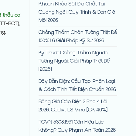
Khoan Khảo Sát Địa Chất Tại
Quảng Ngãi: Quy Trình & Đơn Giá
 thầu cơ
Mới 2026
/TT-BCT),
ng.
Chống Thấm Chân Tường Triệt Để
100% | 6 Giải Pháp Kỹ Sư 2026
Kỹ Thuật Chống Thấm Ngược
Tường Ngoài: Giải Pháp Triệt Để
[2026]
Dây Dẫn Điện: Cấu Tạo, Phân Loại
& Cách Tính Tiết Diện Chuẩn 2026
Bảng Giá Cáp Điện 3 Pha 4 Lõi
2026: Cadivi, LS Vina [CK 40%]
TCVN 5308:1991 Còn Hiệu Lực
Không? Quy Phạm An Toàn 2026