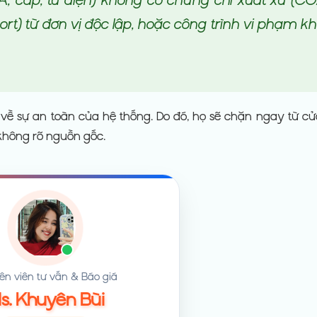
ort) từ đơn vị độc lập, hoặc công trình vi phạm k
 về sự an toàn của hệ thống. Do đó, họ sẽ chặn ngay từ c
 không rõ nguồn gốc.
n viên tư vấn & Báo giá
s. Khuyên Bùi