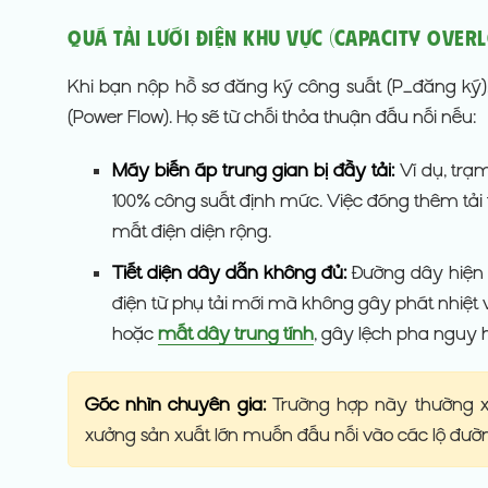
Quá tải lưới điện khu vực (Capacity Over
Khi bạn nộp hồ sơ đăng ký công suất (P_đăng ký),
(Power Flow). Họ sẽ từ chối thỏa thuận đấu nối nếu:
Máy biến áp trung gian bị đầy tải:
Ví dụ, trạ
100% công suất định mức. Việc đóng thêm tải
mất điện diện rộng.
Tiết diện dây dẫn không đủ:
Đường dây hiện 
điện từ phụ tải mới mà không gây phát nhiệt 
hoặc
mất dây trung tính
, gây lệch pha nguy h
Góc nhìn chuyên gia:
Trường hợp này thường xả
xưởng sản xuất lớn muốn đấu nối vào các lộ đườ