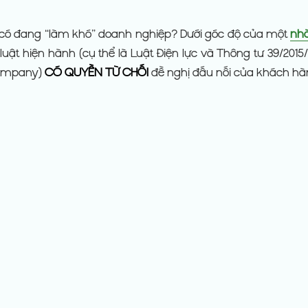
c có đang “làm khó” doanh nghiệp? Dưới góc độ của một
nhà
uật hiện hành (cụ thể là Luật Điện lực và Thông tư 39/2015
 Company)
CÓ QUYỀN TỪ CHỐI
đề nghị đấu nối của khách hà