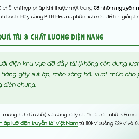
ừ chối chỉ hợp pháp khi thuộc một trong
03 nhóm nguyên 
h bạch. Hãy cùng KTH Electric phân tích sâu để tìm giải ph
Quá Tải & Chất Lượng Điện Năng
lưới điện khu vực đã đầy tải (không còn dung lượ
h hàng gây sụt áp, méo sóng hài vượt mức cho 
 điện chung.
rường hợp từ chối) và cũng là lý do “khó cãi” nhất về mặt 
n áp lưới điện truyền tải Việt Nam
từ 110kV xuống 22kV và 0