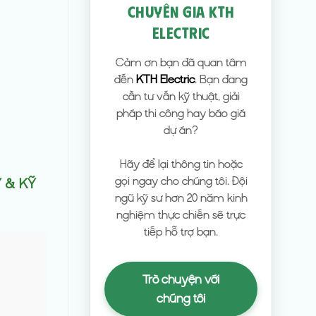
CHUYÊN GIA KTH
ELECTRIC
Cảm ơn bạn đã quan tâm
đến
KTH Electric
. Bạn đang
cần tư vấn kỹ thuật, giải
pháp thi công hay báo giá
dự án?
Hãy để lại thông tin hoặc
gọi ngay cho chúng tôi. Đội
Ý & KỸ
ngũ kỹ sư hơn 20 năm kinh
nghiệm thực chiến sẽ trực
tiếp hỗ trợ bạn.
Trò chuyện với
chúng tôi