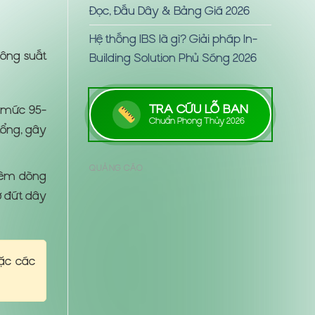
Đọc, Đấu Dây & Bảng Giá 2026
Hệ thống IBS là gì? Giải pháp In-
công suất
Building Solution Phủ Sóng 2026
TRA CỨU LỖ BAN
 mức 95-
Chuẩn Phong Thủy 2026
ổng, gây
QUẢNG CÁO
hêm dòng
ơ đứt dây
ặc các