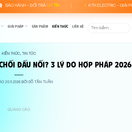
ÀNH – ĐỔI TRẢ
UY TÍN
KTH ELECTRIC - GIẢI PHÁP ĐIỆ
Tìm
GIẢI PHÁP
SẢN PHẨM
KIẾN THỨC
LIÊN HỆ
kiếm:
KIẾN THỨC
TIN TỨC
,
 Chối Đấu Nối? 3 Lý Do Hợp Pháp 2026
VÀO
20.11.2026
BỞI
ĐỖ TẤN TUẤN
QUẢNG CÁO