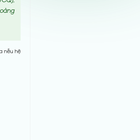
hoảng
ửa nếu hệ