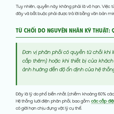
Tuy nhiên, quyền này không phải là vô hạn. Việc t
đây và bắt buộc phải được trả lời bằng văn bản min
Từ Chối Do Nguyên Nhân Kỹ Thuật: 
Đơn vị phân phối có quyền từ chối khi 
cấp thêm) hoặc khi thiết bị của khác
ảnh hưởng đến độ ổn định của hệ thống
Đây là lý do phổ biến nhất (chiếm khoảng 60% các t
Hệ thống lưới điện phân phối, bao gồm
các cấp điệ
có giới hạn chịu đựng vật lý cụ thể.