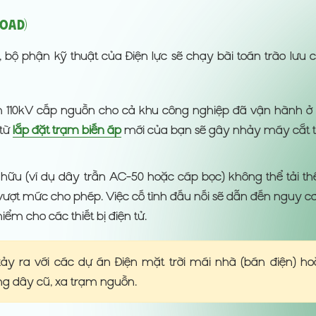
load)
 bộ phận kỹ thuật của Điện lực sẽ chạy bài toán trào lưu 
m 110kV cấp nguồn cho cả khu công nghiệp đã vận hành ở
 từ
lắp đặt trạm biến áp
mới của bạn sẽ gây nhảy máy cắt t
hữu (ví dụ dây trần AC-50 hoặc cáp bọc) không thể tải t
vượt mức cho phép. Việc cố tình đấu nối sẽ dẫn đến nguy c
iểm cho các thiết bị điện tử.
y ra với các dự án Điện mặt trời mái nhà (bán điện) ho
ng dây cũ, xa trạm nguồn.