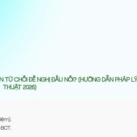
N TỪ CHỐI ĐỀ NGHỊ ĐẤU NỐI? (HƯỚNG DẪN PHÁP L
THUẬT 2026)
iệm).
-BCT.