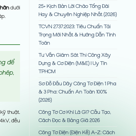
25+ Kịch Bản Lời Chào Tổng Đài
nhân
dưới
Hay & Chuyên Nghiệp Nhất (2026)
áp.
TCVN 2737:2023: Tiêu Chuẩn Tải
Trọng Mới Nhất & Hướng Dẫn Tính
Toán
Tư Vấn Giám Sát Thi Công Xây
ng để
Dựng & Cơ Điện (M&E) | Uy Tín
TPHCM
phép,
Sơ Đồ Đấu Dây Công Tơ Điện 1 Pha
& 3 Pha: Chuẩn An Toàn 100%
(2026)
Công Tơ Cơ Khí Là Gì? Cấu Tạo,
kỹ thuật.
Cách Đọc & Bảng Giá 2026
.4kV, đều
Công Tơ Điện (Điện Kế) A-Z: Cách