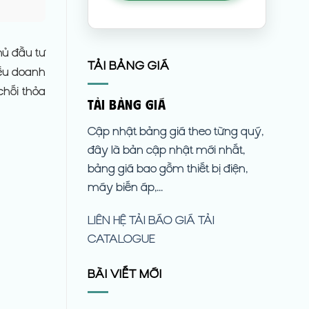
hủ đầu tư
TẢI BẢNG GIÁ
iều doanh
chối thỏa
TẢI BẢNG GIÁ
Cập nhật bảng giá theo từng quý,
đây là bản cập nhật mới nhất,
bảng giá bao gồm thiết bị điện,
máy biến áp,...
LIÊN HỆ
TẢI BÁO GIÁ
TẢI
CATALOGUE
BÀI VIẾT MỚI