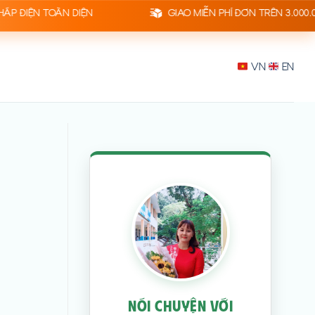
N TOÀN DIỆN
GIAO MIỄN PHÍ ĐƠN TRÊN 3.000.000Đ
VN
EN
NÓI CHUYỆN VỚI