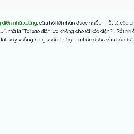
g điện nhà xưởng
, câu hỏi tôi nhận được nhiều nhất từ các c
u”, mà là “Tại sao điện lực không cho tôi kéo điện?”. Rất nh
đất, xây xưởng xong xuôi nhưng lại nhận được văn bản từ 