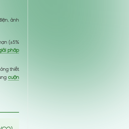
điện, ảnh
 hạn (±5%
giải pháp
ỏng thiết
ụng
cuộn
/CQ),